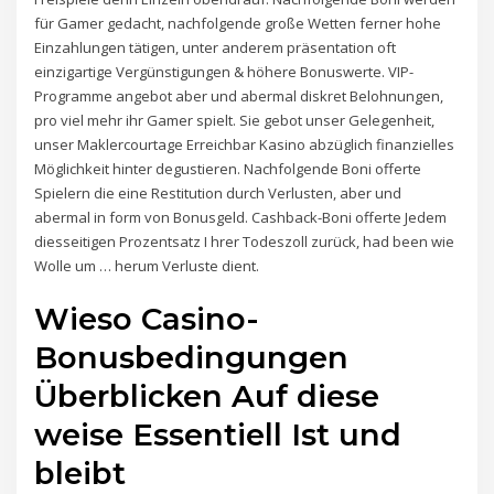
für Gamer gedacht, nachfolgende große Wetten ferner hohe
Einzahlungen tätigen, unter anderem präsentation oft
einzigartige Vergünstigungen & höhere Bonuswerte. VIP-
Programme angebot aber und abermal diskret Belohnungen,
pro viel mehr ihr Gamer spielt. Sie gebot unser Gelegenheit,
unser Maklercourtage Erreichbar Kasino abzüglich finanzielles
Möglichkeit hinter degustieren. Nachfolgende Boni offerte
Spielern die eine Restitution durch Verlusten, aber und
abermal in form von Bonusgeld. Cashback-Boni offerte Jedem
diesseitigen Prozentsatz I hrer Todeszoll zurück, had been wie
Wolle um … herum Verluste dient.
Wieso Casino-
Bonusbedingungen
Überblicken Auf diese
weise Essentiell Ist und
bleibt