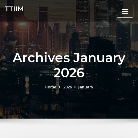
Skip
TTIIM
to
content
Archives January
2026
Home
2026
January