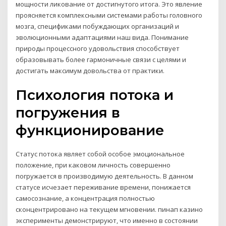
мощности ликование от достигнутого итога. Это явление
проясняется комплексными системами работы головного
мозга, спецификами побуждающих организаций и
эволюционными адаптациями наш вида. Понимание
природы процессного удовольствия способствует
образовывать более гармоничные связи с целями и
достигать максимум довольства от практики.
Психология потока и
погружения в
функционирование
Статус потока являет собой особое эмоциональное
положение, при каковом личность совершенно
погружается в производимую деятельность. В данном
статусе исчезает переживание времени, понижается
самосознание, а концентрация полностью
сконцентрировано на текущем мгновении. пинап казино
эксперименты демонстрируют, что именно в состоянии