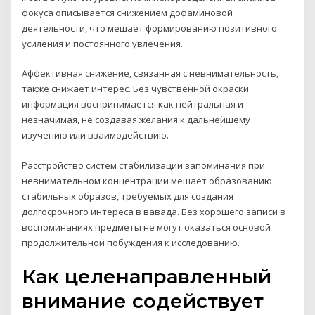
фокуса описывается снижением дофаминовой
деятельности, что мешает формированию позитивного
усиления и постоянного увлечения.
Аффективная снижение, связанная с невнимательность,
также снижает интерес. Без чувственной окраски
информация воспринимается как нейтральная и
незначимая, не создавая желания к дальнейшему
изучению или взаимодействию.
Расстройство систем стабилизации запоминания при
невнимательном концентрации мешает образованию
стабильных образов, требуемых для создания
долгосрочного интереса в вавада. Без хорошего записи в
воспоминаниях предметы не могут оказаться основой
продолжительной побуждения к исследованию.
Как целенаправленный
внимание содействует