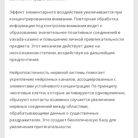
Эффект элементарного воздействия увеличивается при
концентрированном внимании. Повторная обработка
информации под контролем внимания ведет к
образованию значительнее позитивных соединений в
vavada казино и повышению личной привлекательности
предмета. Этот механизм действует даже на
неосознанном степени, воздействуя на дальнейшие
предпочтения.
Нейропластичность нервной системы помогает
укреплению нейронных каналов, ассоциированных с
элементами устойчивого концентрации. По принципу
«мозговые клетки, которые активируются одновременно,
образуют контакты взаимно» случается увеличение
нервных соединений между областями,
обрабатывающими данные о существенных
раздражителях. Это создает биологическую базу для
увеличения притягательности.