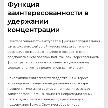
Функция
заинтересованности в
удержании
концентрации
Заинтересованность выступает в функции побудительной
силы, сохраняющей устойчивость фокуса во течение
времени. В контрасте от волевого сосредоточения,
предполагающего волевых попыток, заинтересованность
формирует естественную склонность к длительному
сосредоточению на предмете или деятельности.
Нейрохимический алгоритм поддержания интереса
ассоциирован с выделением дофамина в структуре
поощрения мозга. Когда элемент внимания вызывает
заинтересованность, включается нейромедиаторный
путь, создающий позитивное подкрепление для
поддержания фокуса. Структура обеспечивает