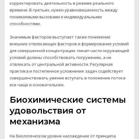
корректировать деятельность в режиме реального
времени. В-третьих, нужен уравновешенность между
понимаемыми вызовами и индивидуальными
способностями.
Значимым фактором выступает также понижение
внешних отвлекающих факторов и формирование условий
для совершенной концентрации. пинап части окружающей
условий должны способствовать погружению, а не
отвлекать от центральной активности. Регулярная
практика и постепенное усложнение задач содействует
совершенствовать умение вступать в положение потока
все чаще и основательнее.
Биохимические системы
удовольствия от
механизма
На биологическом уровне наслаждение от принципа