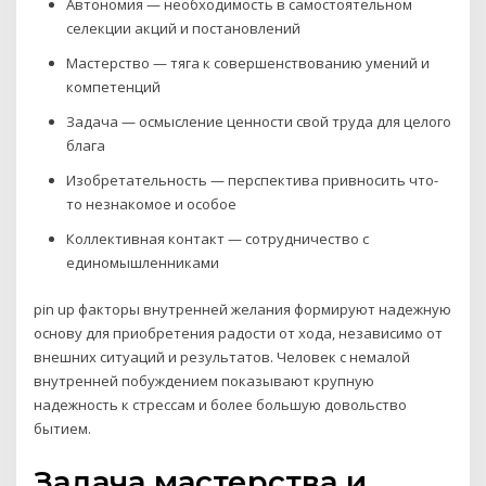
Автономия — необходимость в самостоятельном
селекции акций и постановлений
Мастерство — тяга к совершенствованию умений и
компетенций
Задача — осмысление ценности свой труда для целого
блага
Изобретательность — перспектива привносить что-
то незнакомое и особое
Коллективная контакт — сотрудничество с
единомышленниками
pin up факторы внутренней желания формируют надежную
основу для приобретения радости от хода, независимо от
внешних ситуаций и результатов. Человек с немалой
внутренней побуждением показывают крупную
надежность к стрессам и более большую довольство
бытием.
Задача мастерства и