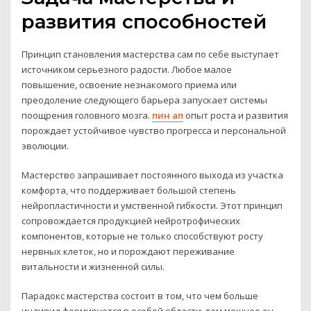
развития способностей
Принцип становления мастерства сам по себе выступает
источником серьезного радости. Любое малое
повышение, освоение незнакомого приема или
преодоление следующего барьера запускает системы
поощрения головного мозга.
пин ап
опыт роста и развития
порождает устойчивое чувство прогресса и персональной
эволюции.
Мастерство запрашивает постоянного выхода из участка
комфорта, что поддерживает большой степень
нейропластичности и умственной гибкости. Этот принцип
сопровождается продукцией нейротрофических
компонентов, которые не только способствуют росту
нервных клеток, но и порождают переживание
витальности и жизненной силы.
Парадокс мастерства состоит в том, что чем больше