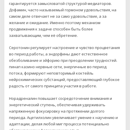
гарантируется замысловатой структурой медиаторов.
Дофамин, часто называемый гормоном удовольствия, на
самом деле отвечает не за само удовольствие, а за
желание и ожидание. Именно поэтому механизм
продвижения к задаче способен быть более
захватывающим, чем её обретение.
Серотонин регулирует настроение и чувство процветания
во период работы, а эндорфины дают естественное
обезболивание и эйфорию при преодолении трудностей.
пинап казино нервные сети, энергичные во период
потока, формируют неповторимый коктейль
нейрохимических субстанций, предоставляющий глубокое
радость от самого принципа участия в работе.
Норадреналин повышает сосредоточение внимания и
энергетический ступень, обеспечивая удерживать
напряженную фокусировку на протяжении долгого
периода. Ацетилхолин увеличивает умение к научению и
адаптации, делая любой миг процесса потенциально