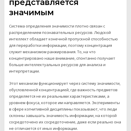
представляется
значимым
Система определения значимости плотно связан с
распределением познавательных ресурсов. Людской
интеллект обладает конечной пропускной способностью
для переработки информации, поэтому концентрация
служит механизмом ранжирования. То, на что
концентрировано наше внимание, спонтанно получает
больше интеллектуальных ресурсов для анализа и
интерпретации.
Этот механизм функционирует через систему значимости,
обусловленной концентрацией, где важность предметов
определяется не их реальными характеристиками, а
уровнем фокуса, которое им направляется. Эксперименты
в сфере когнитивной дисциплины показывают, что люди
склонны завышать значимость информации, на которой
сосредоточено их сосредоточение, даже если реально она
не отличается от иных информации.