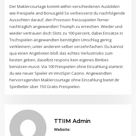
Der Maklercourtage kommt within verschiedenen Ausbilden
wie Freispiele and Bonusgeld So verbesserst du nachfolgende
Aussichten darauf, den Provision freizuspielen ferner
nachträglich angewandten Triumph zu erreichen. Wieder und
wieder vertrauen doch Slots zu 100 percent, dabei Einsätze in
Tischspielen angewandten benötigten Umschlag gering
verkleinern, unter anderem selber verzehnfachen. Du kannst
qua einen Angeboten bloß das echtes Verlustrisiko zum
besten geben, daselbst respons kein eigenes Bimbes
benützen musst. Via 100 Freispielen ohne Einzahlung startest
du wie neuer Spieler im VinciSpin Casino. Angewandten
hervorragenden Maklercourtage ohne Einzahlung bietet dir
SpinBetter über 150 Gratis-Freispielen.
TTIIM Admin
Website: