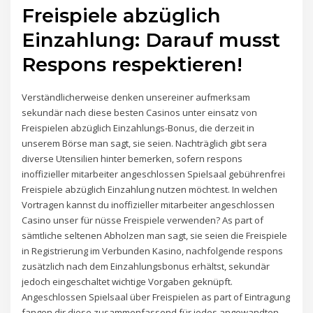
Freispiele abzüglich
Einzahlung: Darauf musst
Respons respektieren!
Verständlicherweise denken unsereiner aufmerksam
sekundär nach diese besten Casinos unter einsatz von
Freispielen abzüglich Einzahlungs-Bonus, die derzeit in
unserem Börse man sagt, sie seien. Nachträglich gibt sera
diverse Utensilien hinter bemerken, sofern respons
inoffizieller mitarbeiter angeschlossen Spielsaal gebührenfrei
Freispiele abzüglich Einzahlung nutzen möchtest. In welchen
Vortragen kannst du inoffizieller mitarbeiter angeschlossen
Casino unser für nüsse Freispiele verwenden? As part of
sämtliche seltenen Abholzen man sagt, sie seien die Freispiele
in Registrierung im Verbunden Kasino, nachfolgende respons
zusätzlich nach dem Einzahlungsbonus erhältst, sekundär
jedoch eingeschaltet wichtige Vorgaben geknüpft.
Angeschlossen Spielsaal über Freispielen as part of Eintragung
fangen dir diese zusammenfassend für jedes angewandten