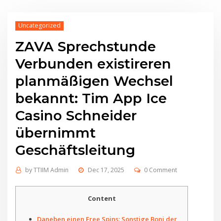
Uncategorized
ZAVA Sprechstunde
Verbunden existireren
planmäßigen Wechsel
bekannt: Tim App Ice
Casino Schneider
übernimmt
Geschäftsleitung
by
TTIIM Admin
Dec 17, 2025
0 Comment
Content
Daneben einen Free Spins: Sonstige Boni der