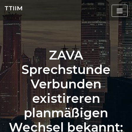
Skip
TTIIM
to
content
ZAVA
Sprechstunde
Verbunden
existireren
planmäßigen
Wechsel bekannt: