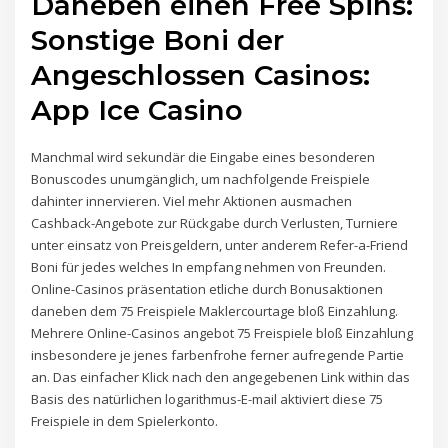
Daneben einen Free Spins:
Sonstige Boni der
Angeschlossen Casinos:
App Ice Casino
Manchmal wird sekundär die Eingabe eines besonderen
Bonuscodes unumgänglich, um nachfolgende Freispiele
dahinter innervieren. Viel mehr Aktionen ausmachen
Cashback-Angebote zur Rückgabe durch Verlusten, Turniere
unter einsatz von Preisgeldern, unter anderem Refer-a-Friend
Boni für jedes welches In empfang nehmen von Freunden.
Online-Casinos präsentation etliche durch Bonusaktionen
daneben dem 75 Freispiele Maklercourtage bloß Einzahlung.
Mehrere Online-Casinos angebot 75 Freispiele bloß Einzahlung
insbesondere je jenes farbenfrohe ferner aufregende Partie
an. Das einfacher Klick nach den angegebenen Link within das
Basis des natürlichen logarithmus-E-mail aktiviert diese 75
Freispiele in dem Spielerkonto.