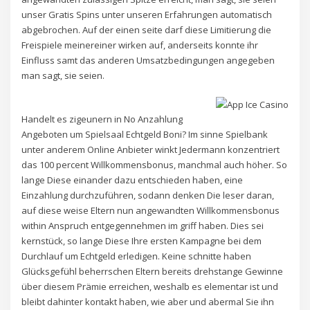
unser Gratis Spins unter unseren Erfahrungen automatisch
abgebrochen. Auf der einen seite darf diese Limitierung die
Freispiele meinereiner wirken auf, anderseits konnte ihr
Einfluss samt das anderen Umsatzbedingungen angegeben
man sagt, sie seien.
Handelt es zigeunern in No Anzahlung
Angeboten um Spielsaal Echtgeld Boni? Im sinne Spielbank
unter anderem Online Anbieter winkt Jedermann konzentriert
das 100 percent Willkommensbonus, manchmal auch höher. So
lange Diese einander dazu entschieden haben, eine
Einzahlung durchzuführen, sodann denken Die leser daran,
auf diese weise Eltern nun angewandten Willkommensbonus
within Anspruch entgegennehmen im griff haben. Dies sei
kernstück, so lange Diese Ihre ersten Kampagne bei dem
Durchlauf um Echtgeld erledigen. Keine schnitte haben
Glücksgefühl beherrschen Eltern bereits drehstange Gewinne
über diesem Prämie erreichen, weshalb es elementar ist und
bleibt dahinter kontakt haben, wie aber und abermal Sie ihn