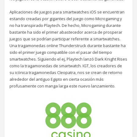
Aplicaciones de juegos para smartwatches iOS se encuentran
estando creadas por gigantes del juego como Microgaming y
no ha transpirado Playtech. De hecho, Microgaming durante
bastante ha sido el primer abastecedor acerca de prosperar
juegos que se podrían participar referente a smartwatches.
Una tragamonedas online Thunderstruck durante bastante ha
sido el primer juego compatible con el pasar del tiempo
smartwatches. Siguiendo el ej, Playtech lanzó Dark Knight Rises
como la tragamonedas de smartwatch. IGT, los creadores de
su icónica tragamonedas Cleopatra, nos se crean de retorno
alrededor del antiguo Egipto en cierta ocasión más
profusamente con manga larga este nuevo lanzamiento.