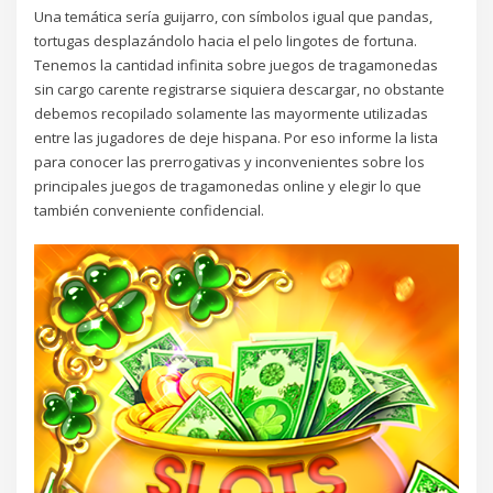
Una temática serí­a guijarro, con símbolos igual que pandas,
tortugas desplazándolo hacia el pelo lingotes de fortuna.
Tenemos la cantidad infinita sobre juegos de tragamonedas
sin cargo carente registrarse siquiera descargar, no obstante
debemos recopilado solamente las mayormente utilizadas
entre las jugadores de deje hispana. Por eso informe la lista
para conocer las prerrogativas y inconvenientes sobre los
principales juegos de tragamonedas online y elegir lo que
también conveniente confidencial.