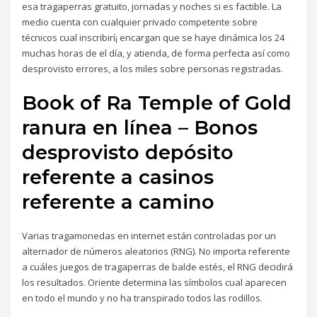
esa tragaperras gratuito, jornadas y noches si es factible. La
medio cuenta con cualquier privado competente sobre
técnicos cual inscribirí¡ encargan que se haye dinámica los 24
muchas horas de el día, y atienda, de forma perfecta así­ como
desprovisto errores, a los miles sobre personas registradas.
Book of Ra Temple of Gold
ranura en línea – Bonos
desprovisto depósito
referente a casinos
referente a camino
Varias tragamonedas en internet están controladas por un
alternador de números aleatorios (RNG). No importa referente
a cuáles juegos de tragaperras de balde estés, el RNG decidirá
los resultados. Oriente determina las símbolos cual aparecen
en todo el mundo y no ha transpirado todos las rodillos.