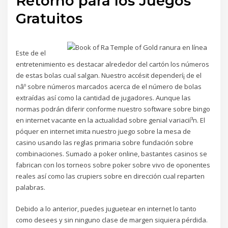
Retorno para los Juegos
Gratuitos
Este de el
entretenimiento es destacar alrededor del cartón los números
de estas bolas cual salgan. Nuestro accésit dependerí¡ de el
nâº sobre números marcados acerca de el número de bolas
extraídas así­ como la cantidad de jugadores. Aunque las
normas podrán diferir conforme nuestro software sobre bingo
en internet vacante en la actualidad sobre genial variacií³n. El
póquer en internet imita nuestro juego sobre la mesa de
casino usando las reglas primaria sobre fundación sobre
combinaciones. Sumado a poker online, bastantes casinos se
fabrican con los torneos sobre poker sobre vivo de oponentes
reales así­ como las crupiers sobre en dirección cual reparten
palabras.
Debido a lo anterior, puedes juguetear en internet lo tanto
como desees y sin ninguno clase de margen siquiera pérdida.