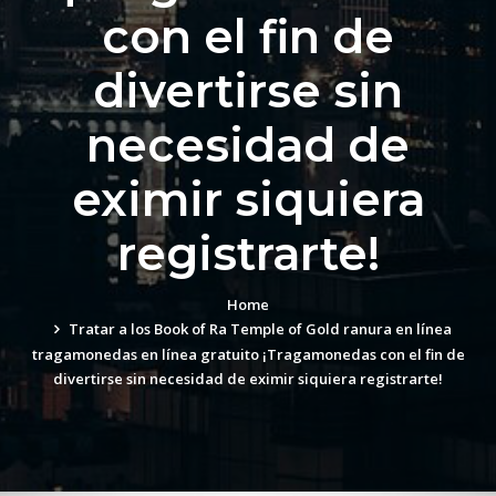
con el fin de
divertirse sin
necesidad de
eximir siquiera
registrarte!
Home
Tratar a los Book of Ra Temple of Gold ranura en línea
tragamonedas en línea gratuito ¡Tragamonedas con el fin de
divertirse sin necesidad de eximir siquiera registrarte!