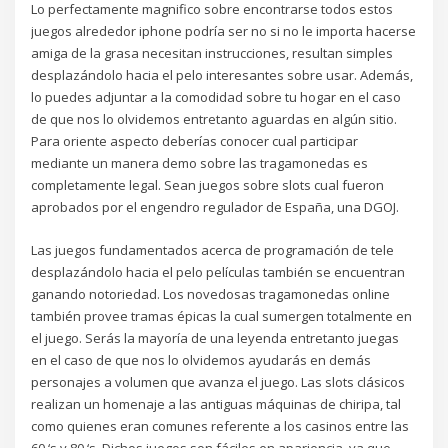
Lo perfectamente magnifico sobre encontrarse todos estos
juegos alrededor iphone podrí­a ser no si no le importa hacerse
amiga de la grasa necesitan instrucciones, resultan simples
desplazándolo hacia el pelo interesantes sobre usar. Además,
lo puedes adjuntar a la comodidad sobre tu hogar en el caso
de que nos lo olvidemos entretanto aguardas en algún sitio.
Para oriente aspecto deberías conocer cual participar
mediante un manera demo sobre las tragamonedas es
completamente legal. Sean juegos sobre slots cual fueron
aprobados por el engendro regulador de España, una DGOJ.
Las juegos fundamentados acerca de programación de tele
desplazándolo hacia el pelo películas también se encuentran
ganando notoriedad. Los novedosas tragamonedas online
también provee tramas épicas la cual sumergen totalmente en
el juego. Serás la mayoría de una leyenda entretanto juegas
en el caso de que nos lo olvidemos ayudarás en demás
personajes a volumen que avanza el juego. Las slots clásicos
realizan un homenaje a las antiguas máquinas de chiripa, tal
como quienes eran comunes referente a los casinos entre las
60 ‘s y 80 ‘s. Dichos juegos son fáciles en apariencia, ya que