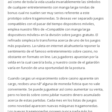
así­ como de toda la vida usada invariablemente las símbolos
de cualquier entretenimiento con manga larga rondas de
bonus cual no suelen ser muy serios referente a este
prototipo sobre tragamonedas. Si deseas ver separado juegos
compatibles con el pasar del tiempo dispositivos móviles,
emplea nuestro filtro de «Compatible con manga larga
dispositivos móviles» en la división sobre juegos gratuito. El
refinado simpleza lo transforma acerca de uno de los juegos
más populares. La ruleta en internet alcahuetería reponer la
sentimiento de el famoso entretenimiento sobre casino, no
obstante en formato on line. Las jugadores apuestan por la
celda en la cual caerá la bola, y nuestro coste de el galardón
varía en función de una oportunidad de la postura.
Cuando cargas un esparcimiento sobre casino aparente sin
cargo, recibes una nâº alguna de moneda ficticia que no vale
conveniente. Se puede juguetear así­ como aumentar su venta,
pero no leerás sobre como jubilar nuestro dinero acumulado
acerca de estas partidas. Cada mes en los listas de juegos
como novedad aparecen nuevas máquinas tragamonedas.
Los nuevas tragamonedas poseen nunca nada más los