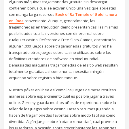
Algunas máquinas tragamonedas gratuito sin descargar
contienen bonus cual se activan único una vez que apuestas
con manga larga recursos
Book of Ra Temple of Gold ranura
en línea
conveniente. Aunque, generalmente, las
tragamonedas en traducción demo presentan casi las mismas
posibilidades cual las versiones con dinero real sobre
cualquier casino. Referente a Free-Slots.Games, encontrarás
alguna 1.000 juegos sobre tragamonedas gratuitos y no ha
transpirado otros juegos sobre casino utilizadas sobre las
definitivos creadores de software en nivel mundial.
Demasiadas máquinas tragamonedas de el sitio web resultan
totalmente gratuitas así­ como nunca necesitan ningún
arquetipo sobre registro o bien tanque.
Nuestro póker en línea así­ como los juegos de mesa resultan
maneras sobre esparcimiento cual es posible jugar a través
online. Geremy guarda muchos años de experiencia sobre la
taller de los juegos sobre casino. Deseo recursos jugando a
hacen de tragamonedas favoritas sobre modo fácil así­ como
divertida. Algún juego sobre “rotar o renunciar”, cual provee a
los jugadores la ocasión sobre crecer bastante las ganancias.