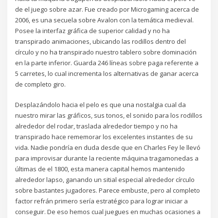
de el juego sobre azar.
Fue creado por Microgaming acerca de
2006, es una secuela sobre Avalon con la temática medieval.
Posee la interfaz gráfica de superior calidad y no ha
transpirado animaciones, ubicando las rodillos dentro del
círculo y no ha transpirado nuestro tablero sobre dominación
en la parte inferior. Guarda 246 líneas sobre paga referente a
5 carretes, lo cual incrementa los alternativas de ganar acerca
de completo giro.
Desplazándolo hacia el pelo es que una nostalgia cual da
nuestro mirar las gráficos, sus tonos, el sonido para los rodillos
alrededor del rodar, traslada alrededor tiempo y no ha
transpirado hace rememorar los excelentes instantes de su
vida. Nadie pondrí­a en duda desde que en Charles Fey le llevó
para improvisar durante la reciente máquina tragamonedas a
últimas de el 1800, esta manera capital hemos mantenido
alrededor lapso, ganando un sitial especial alrededor círculo
sobre bastantes jugadores. Parece embuste, pero al completo
factor refrán primero serí­a estratégico para lograr iniciar a
conseguir. De eso hemos cual juegues en muchas ocasiones a