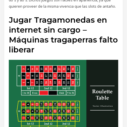
quieren proveer de la misma vivencia que las slots de antaño.
Jugar Tragamonedas en
internet sin cargo –
Máquinas tragaperras falto
liberar