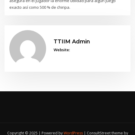
asegura en el jugador la enorme utilidad para algún juego
exacto así­ como 500 % de chiripa.
TTIIM Admin
Website:
Copyright © 2025 | Powered by
WordPress
|
ConsultStreet theme by