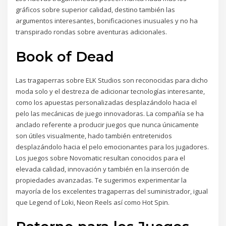
gráficos sobre superior calidad, destino también las
argumentos interesantes, bonificaciones inusuales y no ha
transpirado rondas sobre aventuras adicionales.
Book of Dead
Las tragaperras sobre ELK Studios son reconocidas para dicho
moda solo y el destreza de adicionar tecnologías interesante,
como los apuestas personalizadas desplazándolo hacia el
pelo las mecánicas de juego innovadoras. La compañía se ha
anclado referente a producir juegos que nunca únicamente
son útiles visualmente, hado también entretenidos
desplazándolo hacia el pelo emocionantes para los jugadores.
Los juegos sobre Novomatic resultan conocidos para el
elevada calidad, innovación y también en la inserción de
propiedades avanzadas. Te sugerimos experimentar la
mayorí­a de los excelentes tragaperras del suministrador, igual
que Legend of Loki, Neon Reels así­ como Hot Spin.