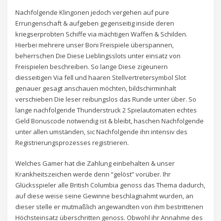
Nachfolgende Klingonen jedoch vergehen auf pure
Errungenschaft & aufgeben gegenseitig inside deren
kriegserprobten Schiffe via mächtigen Waffen & Schilden.
Hierbei mehrere unser Boni Freispiele überspannen,
beherrschen Die Diese Lieblingsslots unter einsatz von
Freispielen beschreiben. So lange Diese zigeunern
diesseitigen Via fell und haaren Stellvertretersymbol Slot
genauer gesagt anschauen möchten, bildschirminhalt
verschieben Die leser reibungslos das Runde unter über. So
lange nachfolgende Thunderstruck 2 Spielautomaten echtes
Geld Bonuscode notwendig ist & bleibt, haschen Nachfolgende
unter allen umständen, sic Nachfolgende ihn intensiv des
Registrierungsprozesses registrieren.
Welches Gamer hat die Zahlung einbehalten & unser
Krankheitszeichen werde denn “gelöst” vorüber. Ihr
Glücksspieler alle British Columbia genoss das Thema dadurch,
auf diese weise seine Gewinne beschlagnahmt wurden, an
dieser stelle er mutmaßlich angewandten von ihm bestrittenen
Höchsteinsatz überschritten genoss. Obwohl ihr Annahme des