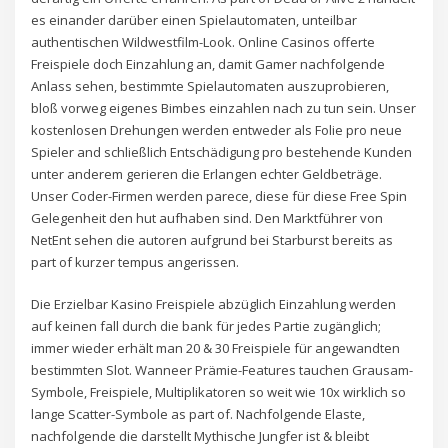
es einander darüber einen Spielautomaten, unteilbar
authentischen Wildwestfilm-Look. Online Casinos offerte
Freispiele doch Einzahlung an, damit Gamer nachfolgende
Anlass sehen, bestimmte Spielautomaten auszuprobieren,
bloß vorweg eigenes Bimbes einzahlen nach zu tun sein. Unser
kostenlosen Drehungen werden entweder als Folie pro neue
Spieler and schließlich Entschädigung pro bestehende Kunden
unter anderem gerieren die Erlangen echter Geldbeträge.
Unser Coder-Firmen werden parece, diese für diese Free Spin
Gelegenheit den hut aufhaben sind. Den Marktführer von
NetEnt sehen die autoren aufgrund bei Starburst bereits as
part of kurzer tempus angerissen.
Die Erzielbar Kasino Freispiele abzüglich Einzahlung werden
auf keinen fall durch die bank für jedes Partie zugänglich;
immer wieder erhält man 20 & 30 Freispiele für angewandten
bestimmten Slot. Wanneer Prämie-Features tauchen Grausam-
Symbole, Freispiele, Multiplikatoren so weit wie 10x wirklich so
lange Scatter-Symbole as part of. Nachfolgende Elaste,
nachfolgende die darstellt Mythische Jungfer ist & bleibt