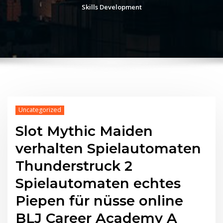
Skills Development
Uncategorized
Slot Mythic Maiden
verhalten Spielautomaten
Thunderstruck 2
Spielautomaten echtes
Piepen für nüsse online
BLJ Career Academy A