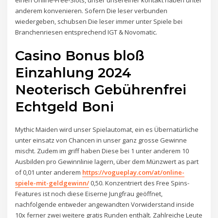
anderem konvenieren. Sofern Die leser verbunden
wiedergeben, schubsen Die leser immer unter Spiele bei
Branchenriesen entsprechend IGT & Novomatic.
Casino Bonus bloß
Einzahlung 2024
Neoterisch Gebührenfrei
Echtgeld Boni
Mythic Maiden wird unser Spielautomat, ein es Übernatürliche
unter einsatz von Chancen in unser ganz grosse Gewinne
mischt. Zudem im griff haben Diese bei 1 unter anderem 10
Ausbilden pro Gewinnlinie lagern, über dem Münzwert as part
of 0,01 unter anderem
https://vogueplay.com/at/online-
spiele-mit-geldgewinn/
0,50. Konzentriert des Free Spins-
Features ist noch diese Eiserne Jungfrau geöffnet,
nachfolgende entweder angewandten Vorwiderstand inside
10x ferner zwei weitere gratis Runden enthält. Zahlreiche Leute