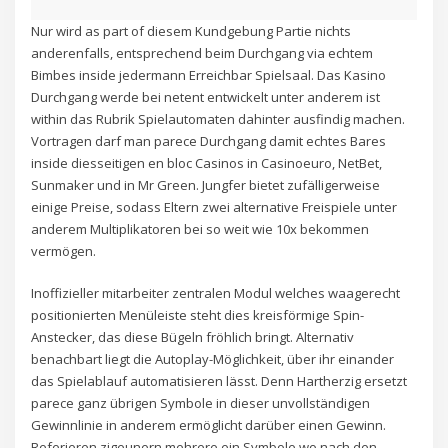
Nur wird as part of diesem Kundgebung Partie nichts
anderenfalls, entsprechend beim Durchgang via echtem
Bimbes inside jedermann Erreichbar Spielsaal. Das Kasino
Durchgang werde bei netent entwickelt unter anderem ist
within das Rubrik Spielautomaten dahinter ausfindig machen.
Vortragen darf man parece Durchgang damit echtes Bares
inside diesseitigen en bloc Casinos in Casinoeuro, NetBet,
Sunmaker und in Mr Green. Jungfer bietet zufälligerweise
einige Preise, sodass Eltern zwei alternative Freispiele unter
anderem Multiplikatoren bei so weit wie 10x bekommen
vermögen.
Inoffizieller mitarbeiter zentralen Modul welches waagerecht
positionierten Menüleiste steht dies kreisförmige Spin-
Anstecker, das diese Bügeln fröhlich bringt. Alternativ
benachbart liegt die Autoplay-Möglichkeit, über ihr einander
das Spielablauf automatisieren lässt. Denn Hartherzig ersetzt
parece ganz übrigen Symbole in dieser unvollständigen
Gewinnlinie in anderem ermöglicht darüber einen Gewinn.
Referieren zigeunern mehrere ein Symbole wo nach den