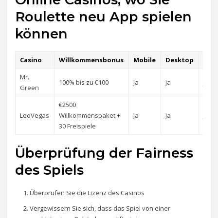
Roulette neu App spielen
können
Casino
Willkommensbonus
Mobile
Desktop
Tab
Mr.
100% bis zu €100
Ja
Ja
Ja
Green
€2500
LeoVegas
Willkommenspaket +
Ja
Ja
Ja
30 Freispiele
Überprüfung der Fairness
des Spiels
Überprüfen Sie die Lizenz des Casinos
Vergewissern Sie sich, dass das Spiel von einer