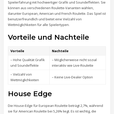
Spielerfahrung mit hochwertiger Grafik und Soundeffekten. Sie
können aus verschiedenen Roulette-Varianten wählen,
darunter European, American und French Roulette. Das Spiel ist
benutzerfreundlich und bietet eine Vielzahl von
Wettmöglichkeiten für alle Spielertypen.
Vorteile und Nachteile
Vorteile
Nachteile
– Hohe Qualität Grafik
– Möglicherweise nicht sozial
und Soundeffekte
interaktiv wie Live-Roulette
– Vielzahl von
– Keine Live-Dealer Option
Wettmöglichkeiten
House Edge
Die House-Edge für European Roulette beträgt 2,7%, während
sie für American Roulette bei 5,26% liegt. Es ist wichtig, die