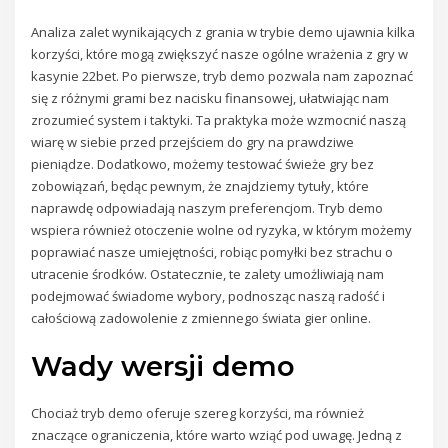
Analiza zalet wynikających z grania w trybie demo ujawnia kilka
korzyści, które mogą zwiększyć nasze ogólne wrażenia z gry w
kasynie 22bet. Po pierwsze, tryb demo pozwala nam zapoznać
się z różnymi grami bez nacisku finansowej, ułatwiając nam
zrozumieć system i taktyki. Ta praktyka może wzmocnić naszą
wiarę w siebie przed przejściem do gry na prawdziwe
pieniądze. Dodatkowo, możemy testować świeże gry bez
zobowiązań, będąc pewnym, że znajdziemy tytuły, które
naprawdę odpowiadają naszym preferencjom. Tryb demo
wspiera również otoczenie wolne od ryzyka, w którym możemy
poprawiać nasze umiejętności, robiąc pomyłki bez strachu o
utracenie środków. Ostatecznie, te zalety umożliwiają nam
podejmować świadome wybory, podnosząc naszą radość i
całościową zadowolenie z zmiennego świata gier online.
Wady wersji demo
Chociaż tryb demo oferuje szereg korzyści, ma również
znaczące ograniczenia, które warto wziąć pod uwagę. Jedną z