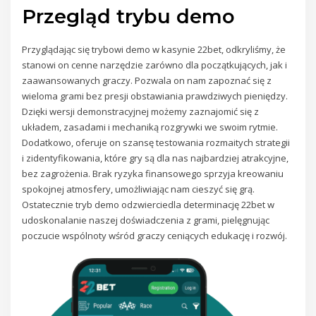
Przegląd trybu demo
Przyglądając się trybowi demo w kasynie 22bet, odkryliśmy, że
stanowi on cenne narzędzie zarówno dla początkujących, jak i
zaawansowanych graczy. Pozwala on nam zapoznać się z
wieloma grami bez presji obstawiania prawdziwych pieniędzy.
Dzięki wersji demonstracyjnej możemy zaznajomić się z
układem, zasadami i mechaniką rozgrywki we swoim rytmie.
Dodatkowo, oferuje on szansę testowania rozmaitych strategii
i zidentyfikowania, które gry są dla nas najbardziej atrakcyjne,
bez zagrożenia. Brak ryzyka finansowego sprzyja kreowaniu
spokojnej atmosfery, umożliwiając nam cieszyć się grą.
Ostatecznie tryb demo odzwierciedla determinację 22bet w
udoskonalanie naszej doświadczenia z grami, pielęgnując
poczucie wspólnoty wśród graczy ceniących edukację i rozwój.