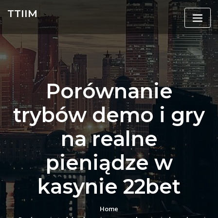
Skip
TTIIM
to
content
Porównanie
trybów demo i gry
na realne
pieniądze w
kasynie 22bet
Home