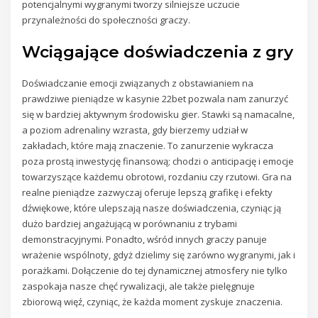
potencjalnymi wygranymi tworzy silniejsze uczucie
przynależności do społeczności graczy.
Wciągające doświadczenia z gry
Doświadczanie emocji związanych z obstawianiem na
prawdziwe pieniądze w kasynie 22bet pozwala nam zanurzyć
się w bardziej aktywnym środowisku gier. Stawki są namacalne,
a poziom adrenaliny wzrasta, gdy bierzemy udział w
zakładach, które mają znaczenie. To zanurzenie wykracza
poza prostą inwestycję finansową; chodzi o anticipację i emocje
towarzyszące każdemu obrotowi, rozdaniu czy rzutowi. Gra na
realne pieniądze zazwyczaj oferuje lepszą grafikę i efekty
dźwiękowe, które ulepszają nasze doświadczenia, czyniąc ją
dużo bardziej angażującą w porównaniu z trybami
demonstracyjnymi. Ponadto, wśród innych graczy panuje
wrażenie wspólnoty, gdyż dzielimy się zarówno wygranymi, jak i
porażkami. Dołączenie do tej dynamicznej atmosfery nie tylko
zaspokaja nasze chęć rywalizacji, ale także pielęgnuje
zbiorową więź, czyniąc, że każda moment zyskuje znaczenia.