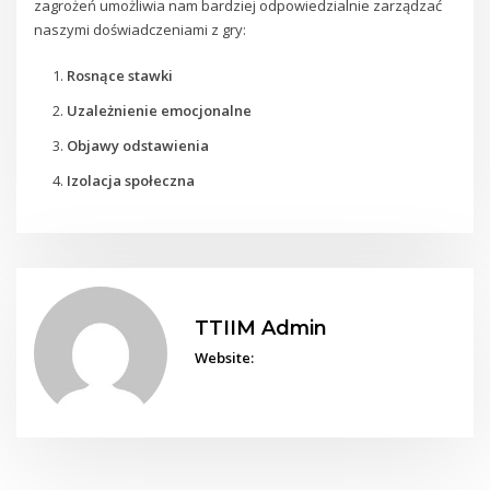
zagrożeń umożliwia nam bardziej odpowiedzialnie zarządzać
naszymi doświadczeniami z gry:
Rosnące stawki
Uzależnienie emocjonalne
Objawy odstawienia
Izolacja społeczna
TTIIM Admin
Website: