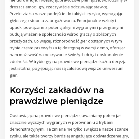
dreszcz emocji gry, rzeczywiście odczuwając stawkę.
Przekształca nasze podejście do taktyki i ryzyka, wymagając
głębszego stopnia zaangażowania. Emocjonalne wzloty i
upadki powiązane z potencjalnymi wygranymi i przegranymi
budują wrażenie społeczności wśród graczy o zbliżonych
przeżyciach. Co więcej, różnorodność gier dostępnych w tym
trybie często przewyższa tę dostępną w wersji demo, oferując
nam możliwość na odkrywanie świeżych dróg i doskonalenie
zdolności. W trybie gry na prawdziwe pieniądze każda decyzja
jest istotna, pogłębiając naszą całościową więź ze uniwersum
gier.
Korzyści zakładów na
prawdziwe pieniądze
Obstawiając na prawdziwe pieniądze, uwalniamy potencjał
znacznie wyższych wygranych w porównaniu z trybami
demonstracyjnymi. Ta zmiana nie tylko zwiększa nasze szanse
zysku, ale także tworzy bardziej angażujące doświadczenie gry,