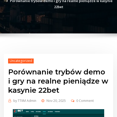
Porównanie trybów demo i gry na realne pieniądze w kasynie
22bet
Uncategorized
Porównanie trybów demo
i gry na realne pieniądze w
kasynie 22bet
by
TTIIM Admin
Nov 20, 2025
0 Comment