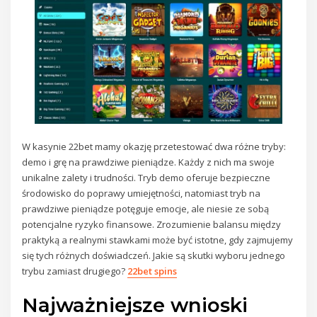
W kasynie 22bet mamy okazję przetestować dwa różne tryby:
demo i grę na prawdziwe pieniądze. Każdy z nich ma swoje
unikalne zalety i trudności. Tryb demo oferuje bezpieczne
środowisko do poprawy umiejętności, natomiast tryb na
prawdziwe pieniądze potęguje emocje, ale niesie ze sobą
potencjalne ryzyko finansowe. Zrozumienie balansu między
praktyką a realnymi stawkami może być istotne, gdy zajmujemy
się tych różnych doświadczeń. Jakie są skutki wyboru jednego
trybu zamiast drugiego?
22bet spins
Najważniejsze wnioski