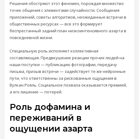
Решения обостряют этот феномен, порождая множество
точек общения с элементами случайности. Сообщения
приложений, советы алгоритмов, неожиданные встречи в
общественных ресурсах — все это формирует
беспрестанный задний план низкоинтенсивного азарта в
повседневной жизни.
Специальную роль исполняет коллективная
составляющая. Предвкушение реакции прочих людей на
наши поступки — публикацию фотографии, передачу
письма, призыв встречи — задействует те же нейронные
пути, что ответственны за рискованные ощущения в
Вулкан Рояль. Социальное похвала оказывается премией,
а его лишение — потерей.
Роль дофамина и
переживаний в
ощущении азарта