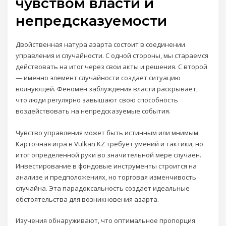
чувством власти и
непредсказуемости
Двойственная натура азарта состоит в соединении
управления и случайности. С одной стороны, мы стараемся
действовать на итог через свои акты и решения. С второй
— именно элемент случайности создает ситуацию
волнующей. Феномен заблуждения власти раскрывает,
что люди регулярно завышают свою способность
воздействовать на непредсказуемые события.
Чувство управления может быть истинным или мнимым.
Карточная игра в Vulkan KZ требует умений и тактики, но
итог определенной руки во значительной мере случаен.
Инвестирование в фондовые инструменты строится на
анализе и предположениях, но торговая изменчивость
случайна. Эта парадоксальность создает идеальные
обстоятельства для возникновения азарта.
Изучения обнаруживают, что оптимальное пропорция