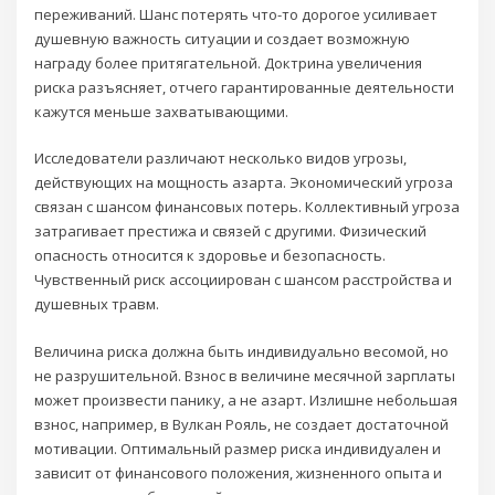
переживаний. Шанс потерять что-то дорогое усиливает
душевную важность ситуации и создает возможную
награду более притягательной. Доктрина увеличения
риска разъясняет, отчего гарантированные деятельности
кажутся меньше захватывающими.
Исследователи различают несколько видов угрозы,
действующих на мощность азарта. Экономический угроза
связан с шансом финансовых потерь. Коллективный угроза
затрагивает престижа и связей с другими. Физический
опасность относится к здоровье и безопасность.
Чувственный риск ассоциирован с шансом расстройства и
душевных травм.
Величина риска должна быть индивидуально весомой, но
не разрушительной. Взнос в величине месячной зарплаты
может произвести панику, а не азарт. Излишне небольшая
взнос, например, в Вулкан Рояль, не создает достаточной
мотивации. Оптимальный размер риска индивидуален и
зависит от финансового положения, жизненного опыта и