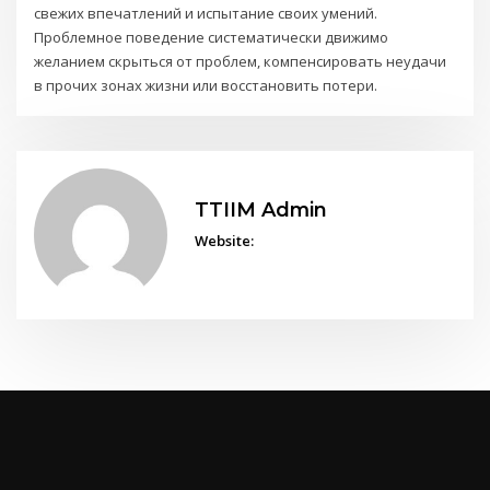
свежих впечатлений и испытание своих умений.
Проблемное поведение систематически движимо
желанием скрыться от проблем, компенсировать неудачи
в прочих зонах жизни или восстановить потери.
TTIIM Admin
Website: