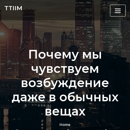
Skip
TTIIM
to
content
Почему мы
чувствуем
возбуждение
даже в обычных
вещах
Home