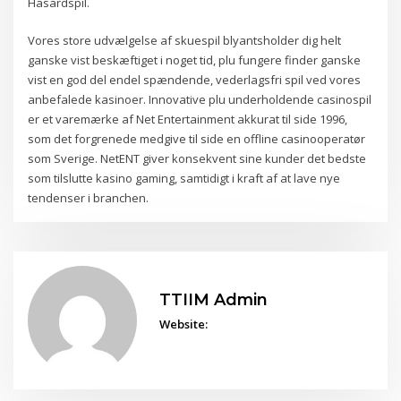
Hasardspil.
Vores store udvælgelse af skuespil blyantsholder dig helt
ganske vist beskæftiget i noget tid, plu fungere finder ganske
vist en god del endel spændende, vederlagsfri spil ved vores
anbefalede kasinoer. Innovative plu underholdende casinospil
er et varemærke af Net Entertainment akkurat til side 1996,
som det forgrenede medgive til side en offline casinooperatør
som Sverige. NetENT giver konsekvent sine kunder det bedste
som tilslutte kasino gaming, samtidigt i kraft af at lave nye
tendenser i branchen.
TTIIM Admin
Website: