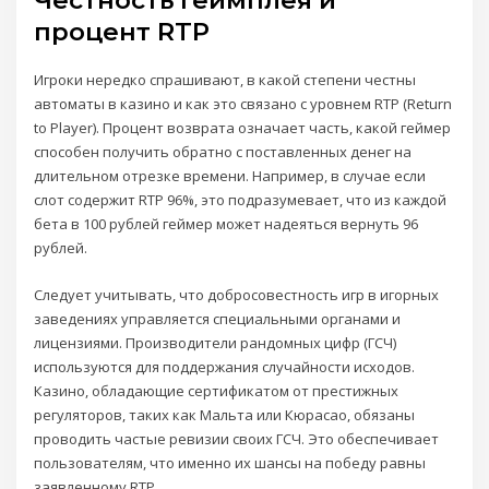
Честность геймплея и
процент RTP
Игроки нередко спрашивают, в какой степени честны
автоматы в казино и как это связано с уровнем RTP (Return
to Player). Процент возврата означает часть, какой геймер
способен получить обратно с поставленных денег на
длительном отрезке времени. Например, в случае если
слот содержит RTP 96%, это подразумевает, что из каждой
бета в 100 рублей геймер может надеяться вернуть 96
рублей.
Следует учитывать, что добросовестность игр в игорных
заведениях управляется специальными органами и
лицензиями. Производители рандомных цифр (ГСЧ)
используются для поддержания случайности исходов.
Казино, обладающие сертификатом от престижных
регуляторов, таких как Мальта или Кюрасао, обязаны
проводить частые ревизии своих ГСЧ. Это обеспечивает
пользователям, что именно их шансы на победу равны
заявленному RTP.