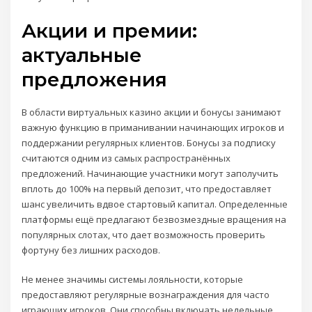
Акции и премии:
актуальные
предложения
В области виртуальных казино акции и бонусы занимают
важную функцию в приманивании начинающих игроков и
поддержании регулярных клиентов. Бонусы за подписку
считаются одним из самых распространённых
предложений. Начинающие участники могут заполучить
вплоть до 100% на первый депозит, что предоставляет
шанс увеличить вдвое стартовый капитал. Определенные
платформы ещё предлагают безвозмездные вращения на
популярных слотах, что дает возможность проверить
фортуну без лишних расходов.
Не менее значимы системы лояльности, которые
предоставляют регулярные вознаграждения для часто
играющих игроков. Они способны включать недельные