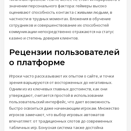
значении персонального фактора: геймеры высоко
оценивают способность контакта с живыми людьми, в
частности в трудных моментах. Вложения в обучение
сотрудников и совершенствование их способностей
коммуникации непосредственно отражаются на статус
казино и степень доверия клиентов.
Рецензии пользователей
о платформе
Игроки часто рассказывают их опытом о сайте, и точки
зрения варьируются от восторженных до негативных.
Одним из из ключевых главных достоинств, как они
утверждают, считается простой в использовании
пользовательский интерфейс, что дает возможность
быстро освоиться даже начинающим игрокам. Множество
игроков замечают, что выбор игровых автоматов
впечатляет: от традиционных слотов до современных
табличных игр. Бонусная система также достойна