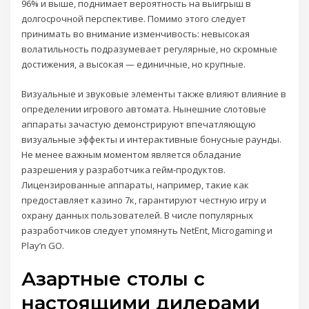
96% и выше, поднимает вероятность на выигрыш в
долгосрочной перспективе. Помимо этого следует
принимать во внимание изменчивость: невысокая
волатильность подразумевает регулярные, но скромные
достижения, а высокая — единичные, но крупные.
Визуальные и звуковые элементы также влияют влияние в
определении игрового автомата. Нынешние слотовые
аппараты зачастую демонстрируют впечатляющую
визуальные эффекты и интерактивные бонусные раунды.
Не менее важным моментом является обладание
разрешения у разработчика гейм-продуктов.
Лицензированные аппараты, например, такие как
предоставляет казино 7к, гарантируют честную игру и
охрану данных пользователей. В числе популярных
разработчиков следует упомянуть NetEnt, Microgaming и
Play’n GO.
Азартные столы с
настоящими дилерами