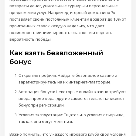
возвраты денег, уникальные турниры и персональные
предложения услуг. Например, игорный дом казино 7к
поставляет своим постоянным клиентам возврат до 10% от
проигранных ставок каждую недельку, что дает
возможность минимизировать опасности и поднять
вероятность победы.
Как взять безвложенный
бонус
Открытие профиля: Найдите безопасное казино и
зарегистрируйтесь на их интернет-платформе.
Активация бонуса: Некоторые онлайн-казино требуют
ввода промо-кода, другие самостоятельно начисляют
бонус при регистрации.
Условия эксплуатации: Тщательно условия отыгрыша,
так как они могут меняться.
Важно помнить, что у каждого игрового клуба свои условия