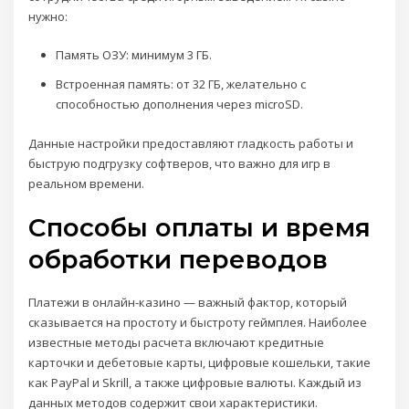
нужно:
Память ОЗУ: минимум 3 ГБ.
Встроенная память: от 32 ГБ, желательно с
способностью дополнения через microSD.
Данные настройки предоставляют гладкость работы и
быструю подгрузку софтверов, что важно для игр в
реальном времени.
Способы оплаты и время
обработки переводов
Платежи в онлайн-казино — важный фактор, который
сказывается на простоту и быстроту геймплея. Наиболее
известные методы расчета включают кредитные
карточки и дебетовые карты, цифровые кошельки, такие
как PayPal и Skrill, а также цифровые валюты. Каждый из
данных методов содержит свои характеристики.