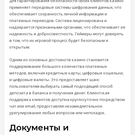
Для гарантирования безопасности своих клиентов казино
применяет передовые системы шифрования данных, что
обеспечивает сохранность личной информации и
платежных переводов. Система лицензирована и
надзирается признанными органами, что обеспечивает её
надежность и добросовестность. Геймеры могут доверять
в том, что их игровой процесс будет безопасным и
открытым.
Одним из основных достоинств казино становится
поддерживание большого количества платежных
методов, включая кредитные карты, цифровые кошельки,
и цифровые валюты. Это предоставляет шанс
пользователям выбирать самый подходящий способ
депозита в баланса и получения денег. Клиентская
поддержка клиентов доступна круглосуточно посредством
чат или email, предоставляя незамедлительное
урегулирование любых вопросов или неполадок.
Документы и