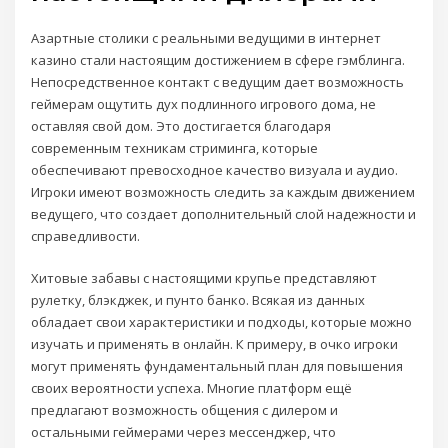
Азартные столики с реальными ведущими в интернет
казино стали настоящим достижением в сфере гэмблинга.
Непосредственное контакт с ведущим дает возможность
геймерам ощутить дух подлинного игрового дома, не
оставляя свой дом. Это достигается благодаря
современным техникам стриминга, которые
обеспечивают превосходное качество визуала и аудио.
Игроки имеют возможность следить за каждым движением
ведущего, что создает дополнительный слой надежности и
справедливости.
Хитовые забавы с настоящими крупье представляют
рулетку, блэкджек, и пунто банко. Всякая из данных
обладает свои характеристики и подходы, которые можно
изучать и применять в онлайн. К примеру, в очко игроки
могут применять фундаментальный план для повышения
своих вероятности успеха. Многие платформ ещё
предлагают возможность общения с дилером и
остальными геймерами через мессенджер, что