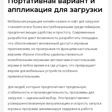
Портативная вариант и
аппликация для загрузки
Мобильная редакция онлайн казино и софт для загрузки
становятся все более востребованными среди геймеров,
предпочитающих удобство и простоту. Современные
разработки дают возможность разработать площадки,
что обеспечивают мгновенный доступ к игровым
приложениям, не проигрывая по функциям настольным
версиям. Игроки способны удовольствоваться
излюбленными игровыми автоматами и настольными
играми в любое время и в где угодно, что превращает
версии для мобильных устройств особенно
привлекательными.
Для людей, которые предпочитают предельную
стабильность и производительность, программы для
загрузки — идеальный выбор. Эти предоставляют
усовершенствованную визуализацию и скорость запуска
игровых программ, минимизируя задержки в работе.