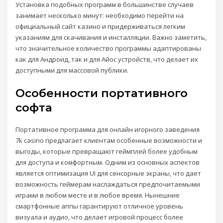
Установка подобных программ в большинстве случаев
занимает несколько минут: необходимо перейти на
официальный сайт казино и придерживаться легким
указаниям для скачивания и инсталляции. Важно заметить,
что значительное количество программы адаптированы
как для Андроид, так и для Айос устройств, что делает их
доступными для массовой публики.
Особенности портативного
софта
Портативное программа для онлайн игорного заведения
7k casino предлагает клиентам особенные возможности и
выгоды, которые превращают геймплей более удобным
для доступа и комфортным. Одним из основных аспектов
является оптимизация UI для сенсорные экраны, что дает
возможность геймерам наслаждаться предпочитаемыми
играми в любом месте и в любое время. Нынешние
смартфонные аппы гарантируют отличное уровень
визуала и аудио, что делает игровой процесс более