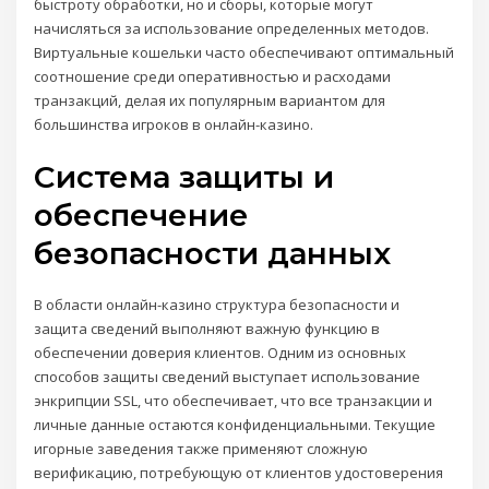
быстроту обработки, но и сборы, которые могут
начисляться за использование определенных методов.
Виртуальные кошельки часто обеспечивают оптимальный
соотношение среди оперативностью и расходами
транзакций, делая их популярным вариантом для
большинства игроков в онлайн-казино.
Система защиты и
обеспечение
безопасности данных
В области онлайн-казино структура безопасности и
защита сведений выполняют важную функцию в
обеспечении доверия клиентов. Одним из основных
способов защиты сведений выступает использование
энкрипции SSL, что обеспечивает, что все транзакции и
личные данные остаются конфиденциальными. Текущие
игорные заведения также применяют сложную
верификацию, потребующую от клиентов удостоверения