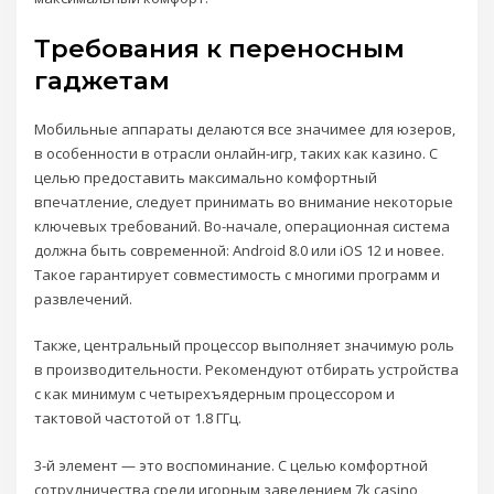
Требования к переносным
гаджетам
Мобильные аппараты делаются все значимее для юзеров,
в особенности в отрасли онлайн-игр, таких как казино. С
целью предоставить максимально комфортный
впечатление, следует принимать во внимание некоторые
ключевых требований. Во-начале, операционная система
должна быть современной: Android 8.0 или iOS 12 и новее.
Такое гарантирует совместимость с многими программ и
развлечений.
Также, центральный процессор выполняет значимую роль
в производительности. Рекомендуют отбирать устройства
с как минимум с четырехъядерным процессором и
тактовой частотой от 1.8 ГГц.
3-й элемент — это воспоминание. С целью комфортной
сотрудничества среди игорным заведением 7k casino