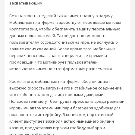
захватывающим.
Безопасность сведений также имеет важную задачу.
Мобильные платформы задействуют передовые методы
криптографии, чтобы обеспечить защиту персональных
данных пользователей. Такое дает возможность
пользователям сосредоточиться на игре, не волнуясь о
защите своих сведений. Более кроме того, мобильные
версии часто показывают специальные премии и
промоакции, что мотивирует пользователей
использовать именно этот формат для развлечения.
Кроме этого, мобильные платформы обеспечивают
высокую скорость загрузки игр и стабильное соединение,
что особенно важно для игр с живыми дилерами.
Пользователи могут без труда переходить среди разными
игровыми автоматами или пари благодаря удобному для
пользователя интерфейсу. В конечном, портативный
клиент выступает важной частью нынешнего онлайн
казино, предоставляя игрокам свободу выбора и
максимальный комфорт.