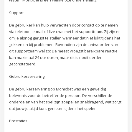
testen: Monixbet is een vlekkeloze onderneming.
Support
De gebruiker kan hulp verwachten door contact op te nemen
via telefoon, e-mail of live chat met het supportteam. Zij zijn er
om je alsnog gerust te stellen wanneer dat niet lukt tijdens het
gokken en bij problemen. Bovendien zijn de antwoorden van
dit supportteam wel zo: De meest vroegst bereikbare reactie
kan maximaal 24 uur duren, maar dit is nooit eerder
geconstateerd.
Gebruikerservaring
De gebruikerservaring op Monixbet was een geweldig
belevenis voor de betreffende persoon. De verschillende
onderdelen van het spel zijn soepel en sneldragend, wat zorgt
dat jouw je altijd kunt genieten tijdens het spelen.
Prestaties