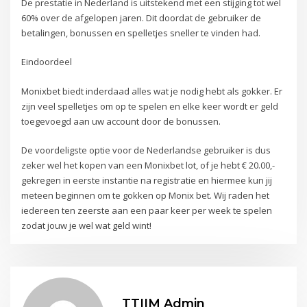
De prestatie in Nederland is uitstekend met een stijging tot wel
60% over de afgelopen jaren. Dit doordat de gebruiker de
betalingen, bonussen en spelletjes sneller te vinden had.
Eindoordeel
Monixbet biedt inderdaad alles wat je nodig hebt als gokker. Er
zijn veel spelletjes om op te spelen en elke keer wordt er geld
toegevoegd aan uw account door de bonussen.
De voordeligste optie voor de Nederlandse gebruiker is dus
zeker wel het kopen van een Monixbet lot, of je hebt € 20.00,-
gekregen in eerste instantie na registratie en hiermee kun jij
meteen beginnen om te gokken op Monix bet. Wij raden het
iedereen ten zeerste aan een paar keer per week te spelen
zodat jouw je wel wat geld wint!
TTIIM Admin