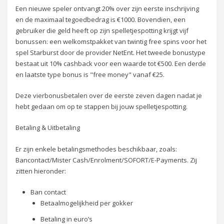
Een nieuwe speler ontvangt 20% over zijn eerste inschrijving
en de maximaal tegoedbedrag is €1000. Bovendien, een
gebruiker die geld heeft op zijn spelletjespotting krijgt vijf
bonussen: een welkomstpakket van twintig free spins voor het
spel Starburst door de provider NetEnt. Het tweede bonustype
bestaat uit 10% cashback voor een waarde tot €500. Een derde
en laatste type bonus is "free money" vanaf €25.
Deze vierbonusbetalen over de eerste zeven dagen nadat je
hebt gedaan om op te stappen bij jouw spelletjespotting.
Betaling & Uitbetaling
Er zijn enkele betalingsmethodes beschikbaar, zoals:
Bancontact/Mister Cash/Enrolment/SOFORT/E-Payments. Zij
zitten hieronder:
Ban contact
Betaalmogelijkheid per gokker
Betaling in euro’s