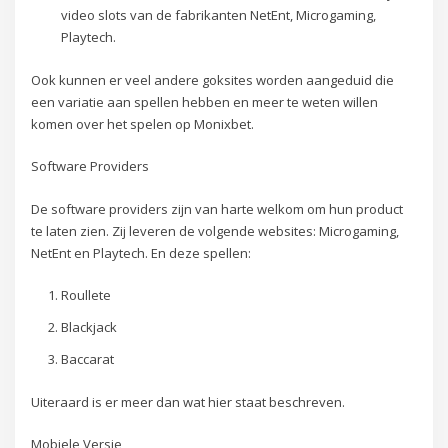
video slots van de fabrikanten NetEnt, Microgaming,
Playtech.
Ook kunnen er veel andere goksites worden aangeduid die
een variatie aan spellen hebben en meer te weten willen
komen over het spelen op Monixbet.
Software Providers
De software providers zijn van harte welkom om hun product
te laten zien. Zij leveren de volgende websites: Microgaming,
NetEnt en Playtech. En deze spellen:
Roullete
Blackjack
Baccarat
Uiteraard is er meer dan wat hier staat beschreven.
Mobiele Versie