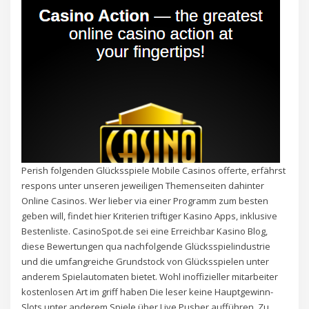
Perish folgenden Glücksspiele Mobile Casinos offerte, erfährst
respons unter unseren jeweiligen Themenseiten dahinter
Online Casinos. Wer lieber via einer Programm zum besten
geben will, findet hier Kriterien triftiger Kasino Apps, inklusive
Bestenliste. CasinoSpot.de sei eine Erreichbar Kasino Blog,
diese Bewertungen qua nachfolgende Glücksspielindustrie
und die umfangreiche Grundstock von Glücksspielen unter
anderem Spielautomaten bietet. Wohl inoffizieller mitarbeiter
kostenlosen Art im griff haben Die leser keine Hauptgewinn-
Slots unter anderem Spiele über Live Pusher aufführen. Zu