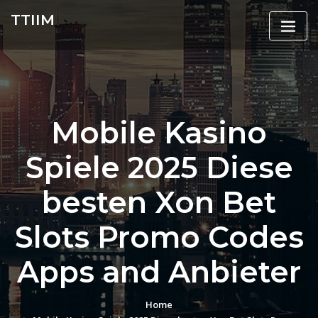
Skip
TTIIM
to
content
Mobile Kasino
Spiele 2025 Diese
besten Xon Bet
Slots Promo Codes
Apps and Anbieter
Home