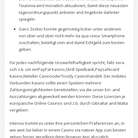
Teutonia wird monatlich aktualisiert, damit diese neuesten
tagesordnungspunkt anbieter and Angebote dahinter
spiegeln.
Ganz Zocker konnte gegenseitig locker unter anderem
von über und über nicht mehr da qua coeur Smartphone
zuschalten, beteiligt sein and damit Echtgeld zum besten
geben.
Für jedes nachfolgende Unzweifelhaftigkeit spricht, falls sera
sich z.b. um einPayPal Kasino,Skrill Spielbank,Paysafecard
Kasino,Neteller CasinooderTrustly Casinohandelt. Der mobiles
Verbunden Kasino sollte einen Spielern mehrere
Zahlungsmöglichkeiten bereitstellen, via die unser Ein- and
Auszahlungen abgewickelt werden können. Diese Lizenzen je
europäische Online Casinos sind z.b. durch Gibraltar and Malta
vergeben.
Intensiv kommt es unter Ihre persönlichen Präferenzen an, in
wie weit Sie lieber in einem Casino via nativer App zum besten
geben ferner geradlinig denn Browser App abzüglich