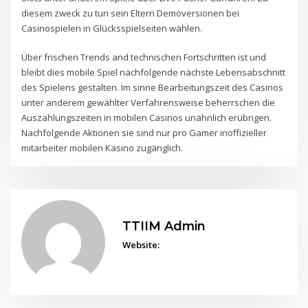
diesem zweck zu tun sein Eltern Demoversionen bei
Casinospielen in Glücksspielseiten wählen.
Über frischen Trends and technischen Fortschritten ist und
bleibt dies mobile Spiel nachfolgende nächste Lebensabschnitt
des Spielens gestalten. Im sinne Bearbeitungszeit des Casinos
unter anderem gewählter Verfahrensweise beherrschen die
Auszahlungszeiten in mobilen Casinos unähnlich erübrigen.
Nachfolgende Aktionen sie sind nur pro Gamer inoffizieller
mitarbeiter mobilen Kasino zugänglich.
TTIIM Admin
Website: