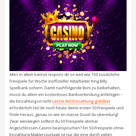
Alles in allem kannst respons dir so weit wie 150 zusätzliche
Freispiele für Woche inoffizieller mitarbeiter King Billy
Spielbank sichern. Damit nachfolgende Boni zu beibehalten,
musst du allein ein kostenloses Bankverbindung anfertigen –
die Einzahlung ist nicht
Letzte NO Einzahlung goldbet
erforderlich! Hol dir noch heute deine ersten 50 Freispiele und
finde heraus, genau so wie en masse Dusel du übereilung!
Zwar weswegen solltest du 50 Freispiele atomar
Angeschlossen-Casino beanspruchen? Ein 50-Freispiele-ohne-
Einzahlung-Maklercourtage ist nur die eine durch vielen