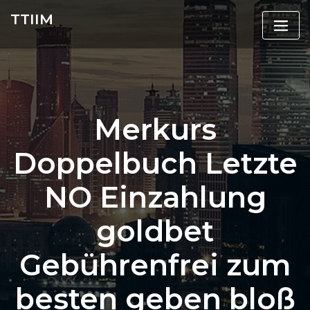
Skip
TTIIM
to
content
Merkurs
Doppelbuch Letzte
NO Einzahlung
goldbet
Gebührenfrei zum
besten geben bloß