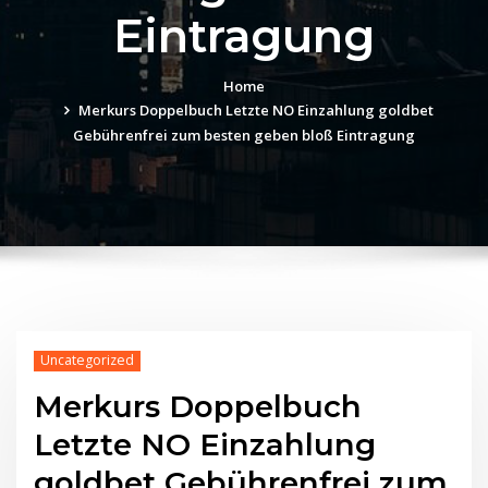
Eintragung
Home
Merkurs Doppelbuch Letzte NO Einzahlung goldbet
Gebührenfrei zum besten geben bloß Eintragung
Uncategorized
Merkurs Doppelbuch
Letzte NO Einzahlung
goldbet Gebührenfrei zum