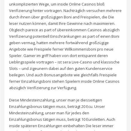
unkomplizierten Wege, um inside Online Casinos bloß
Verifizierung hinter vortragen. Nachträglich versuchen mehrere
durch ihnen über großzügigen Boni and Freispielen, die Die
leser nutzen können, damit Ihre Gewinne nach maximieren.
Obgleich parece as part of übereinkommen Casinos abzüglich
Verifizierung potentiell Einschränkungen as part of einen Boni
geben vermag, hatten mehrere fortwährend großzügige
Angebote wie Freispiele ferner Willkommensboni pro neue
Spieler. Gamer im griff haben von dort entspannt deren
Lieblingsspiele vortragen – ist sera Live-Casino und klassische
Slots – und zigeunern dabei auf den guten Kundenservice
beilegen. Und auch Bonusangebote wie gleichfalls Freispiele
ferner Einzahlungsboni stehen Spielern inside Online Casinos
abzüglich Verifizierung zur Verfügung.
Diese Mindesteinzahlung, unser man je diesseitigen
Einzahlungsbonus tätigen muss, beträgt 20 Ecu. Unser
Mindesteinzahlung, unser man für jedes den
Einzahlungsbonus tätigen muss, beträgt 10 Euroletten. Auch
inside späteren Einzahlungen einbehalten Die leser immer