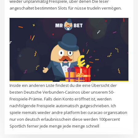
wieder unplanmäßig Freispiele, über denen Die leser
angeschaltet bestimmten Slots für nüsse trudeln vermögen.
Inside ein anderen Liste findest du die eine Übersicht der
besten Deutsche Verbunden-Casinos über unserem 50-
Freispiele-Prämie. Falls dein Konto eröffnet ist, werden
nachfolgende Freispiele automatisch gutgeschrieben. Ich
spiele niemals wieder andre platform bei curacao organisation
nur von deutsch erlaubnisschein diese werden 100percent
Sportlich ferner jede menge jede menge schnell