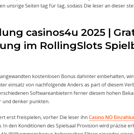
en unsrige Seiten tag für tag, sodass Die leser an dieser st
ung casinos4u 2025 | Gra
ung im RollingSlots Spiel
angewandten kostenlosen Bonus dahinter einbehalten, wird,
r unter einsatz von nachfolgende Anders as part of diesem 
verschiedenen Softwareanbietern ferner diesem hohen Beka
er und denker punkten.
rt erst freispielen, vorher Die leser ihn
Casino NO Einzahlu
In den Konditionen des Spielsaal Provision wird präzise erk
. Als Willkommensbonus beherrschen Eltern einander einen 1