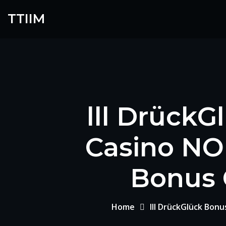
Skip
TTIIM
to
content
lll Drück
Casino NO
Bonus 
Home
lll DrückGlück Bon