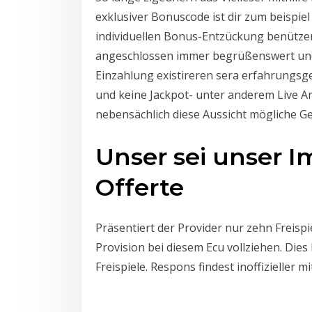
exklusiver Bonuscode ist dir zum beispiel
individuellen Bonus-Entzückung benützen
angeschlossen immer begrüßenswert und 
Einzahlung existireren sera erfahrungsg
und keine Jackpot- unter anderem Live An
nebensächlich diese Aussicht mögliche G
Unser sei unser 
Offerte
Präsentiert der Provider nur zehn Freispi
Provision bei diesem Ecu vollziehen. Di
Freispiele. Respons findest inoffizielle