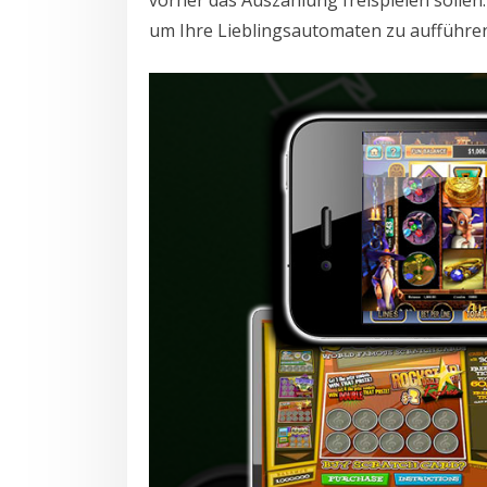
um Ihre Lieblingsautomaten zu aufführe