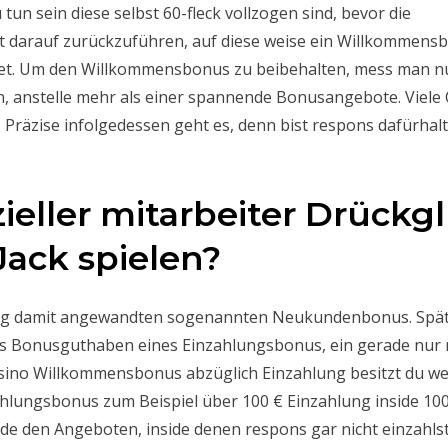
 tun sein diese selbst 60-fleck vollzogen sind, bevor die
ibt darauf zurückzuführen, auf diese weise ein Willkommensb
et. Um den Willkommensbonus zu beibehalten, mess man nur
in, anstelle mehr als einer spannende Bonusangebote. Viele 
ion. Präzise infolgedessen geht es, denn bist respons dafürha
zieller mitarbeiter Drück
Jack spielen?
äufig damit angewandten sogenannten Neukundenbonus. Spät
s Bonusguthaben eines Einzahlungsbonus, ein gerade nur m
sino Willkommensbonus abzüglich Einzahlung besitzt du w
hlungsbonus zum Beispiel über 100 € Einzahlung inside 100
ide den Angeboten, inside denen respons gar nicht einzah