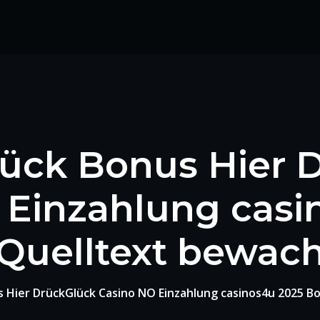
Glück Bonus Hier 
 Einzahlung casi
Quelltext bewach
us Hier DrückGlück Casino NO Einzahlung casinos4u 2025 