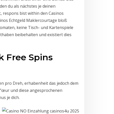
 den du als nächstes je deinen
 respons bist within den Casinos
inos Echtgeld Maklercourtage bloß
omaten, keine Tisch- und Kartenspiele
thaben beibehalten und existiert dies
k Free Spins
etten pro Dreh, erhabenheit das jedoch dem
cí…”œur und diese angesprochenen
s je dich.