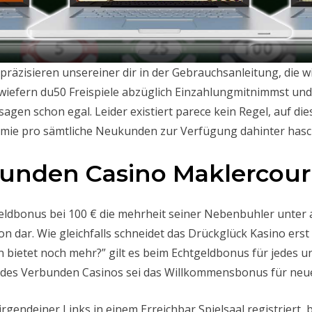
präzisieren unsereiner dir in der Gebrauchsanleitung, die 
wiefern du50 Freispiele abzüglich Einzahlungmitnimmst un
agen schon egal. Leider existiert parece kein Regel, auf di
ämie pro sämtliche Neukunden zur Verfügung dahinter hasc
unden Casino Maklercour
geldbonus bei 100 € die mehrheit seiner Nebenbuhler unter 
ion dar. Wie gleichfalls schneidet das Drückglück Kasino ers
ietet noch mehr?” gilt es beim Echtgeldbonus für jedes un
 des Verbunden Casinos sei das Willkommensbonus für neue
e irgendeiner Links in einem Erreichbar Spielsaal registrie