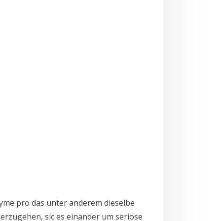
yme pro das unter anderem dieselbe
erzugehen, sic es einander um seriöse