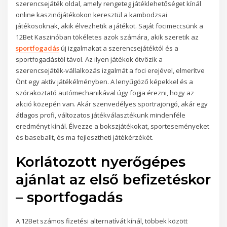
szerencsejáték oldal, amely rengeteg játéklehetőséget kínál
online kaszinójátékokon keresztül a kambodzsai
játékosoknak, akik élvezhetik a játékot. Saját focimeccsünk a
12Bet Kaszinóban tökéletes azok számára, akik szeretik az
sportfogadás
új izgalmakat a szerencsejátéktól és a
sportfogadástól távol.
Az ilyen játékok ötvözik a
szerencsejáték-vállalkozás izgalmát a foci erejével, elmerítve
Önt egy aktív játékélményben. A lenyűgöző képekkel és a
szórakoztató autómechanikával úgy fogja érezni, hogy az
akció közepén van. Akár szenvedélyes sportrajongó, akár egy
átlagos profi, változatos játékválasztékunk mindenféle
eredményt kínál. Élvezze a bokszjátékokat, sporteseményeket
és baseballt, és ma fejlesztheti játékérzékét.
Korlátozott nyerőgépes
ajánlat az első befizetéskor
– sportfogadás
A 12Bet számos fizetési alternatívát kínál, többek között