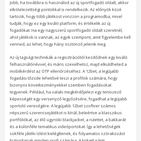
Jobb, ha továbbra is használod az új sportfogadó oldalt, akkor
elkötelezettségi pontokkal is rendelkezik. Az előnyök közé
tartozik, hogy több játékost vonzzon a programodba, mivel
tudják, hogy ez egy kiváló platform, és értékelik az új
fogadókat. Ha egy nagyszerű sportfogadó oldalt szeretnél,
ahol játékok is vannak, az egyik szempont, amit figyelembe kell
venned, az lehet, hogy hány ösztönző jelenik meg.
Az új tagsági technikák a regisztrációtól kezdődnek egy kiváló
felhasználónévvel, és máris szexelhetsz, majd elküldheted a
mobilkérdést az OTP ellenőrzéséhez. A 12bet, a legújabb
fogadási tőzsde lehetővé teszi a profilok számára, hogy
bizonyos következményekkel szemben fogadásokat
tegyenek. Például, ha valaki megkérdőjelezi egy teniszező
képességét egy versenyző legyőzésére, fogadhat a legújabb
sportoló vereségére. A legújabb 12bet szoftver számos
népszerű szerencsejátékot is kínál, beleértve a klasszikus
portfóliókat, az élő ügynöki blackjacket, a rulettet, a bakkarát
és a különféle tematikus videóportokat. Így a lehetőségek
sokféle játéki ízlést kielégítenek, és folyamatos szórakozást
biztosítanak minden profi számára. A krikett iránti