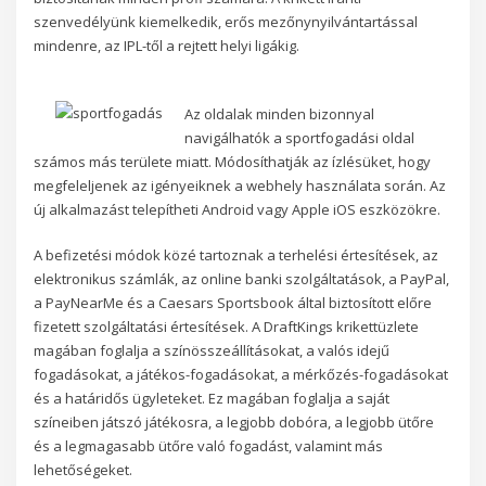
szenvedélyünk kiemelkedik, erős mezőnynyilvántartással
mindenre, az IPL-től a rejtett helyi ligákig.
Az oldalak minden bizonnyal
navigálhatók a sportfogadási oldal
számos más területe miatt. Módosíthatják az ízlésüket, hogy
megfeleljenek az igényeiknek a webhely használata során. Az
új alkalmazást telepítheti Android vagy Apple iOS eszközökre.
A befizetési módok közé tartoznak a terhelési értesítések, az
elektronikus számlák, az online banki szolgáltatások, a PayPal,
a PayNearMe és a Caesars Sportsbook által biztosított előre
fizetett szolgáltatási értesítések. A DraftKings krikettüzlete
magában foglalja a színösszeállításokat, a valós idejű
fogadásokat, a játékos-fogadásokat, a mérkőzés-fogadásokat
és a határidős ügyleteket. Ez magában foglalja a saját
színeiben játszó játékosra, a legjobb dobóra, a legjobb ütőre
és a legmagasabb ütőre való fogadást, valamint más
lehetőségeket.