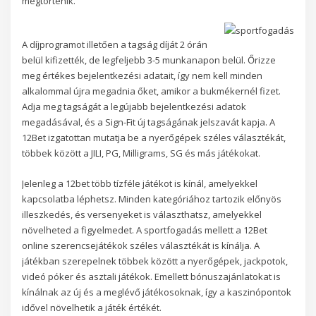
megtörténik.
A díjprogramot illetően a tagság díját 2 órán
belül kifizették, de legfeljebb 3-5 munkanapon belül. Őrizze
meg értékes bejelentkezési adatait, így nem kell minden
alkalommal újra megadnia őket, amikor a bukmékernél fizet.
Adja meg tagságát a legújabb bejelentkezési adatok
megadásával, és a Sign-Fit új tagságának jelszavát kapja. A
12Bet izgatottan mutatja be a nyerőgépek széles választékát,
többek között a JILI, PG, Milligrams, SG és más játékokat.
Jelenleg a 12bet több tízféle játékot is kínál, amelyekkel
kapcsolatba léphetsz. Minden kategóriához tartozik előnyös
illeszkedés, és versenyeket is választhatsz, amelyekkel
növelheted a figyelmedet. A sportfogadás mellett a 12Bet
online szerencsejátékok széles választékát is kínálja. A
játékban szerepelnek többek között a nyerőgépek, jackpotok,
videó póker és asztali játékok. Emellett bónuszajánlatokat is
kínálnak az új és a meglévő játékosoknak, így a kaszinópontok
idővel növelhetik a játék értékét.