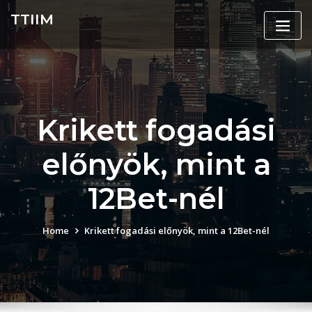
Skip
TTIIM
to
content
Krikett fogadási
előnyök, mint a
12Bet-nél
Home
Krikett fogadási előnyök, mint a 12Bet-nél