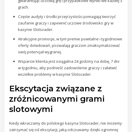
gwarantując uczciwą grę i przypadkowe wyniki we każdej z
grach.
Częste audyty i środki przejrzystości pomagają tworzyć
zaufanie graczy i zapewnić uczciwe środowisko gry w
kasynie Slotsvader.
Atrakcyjne promocje, w tym premie powitalne i tygodniowe
oferty doładowań, pozwalają graczom zmaksymalizować
swój potencjał wygranej.
Wsparcie klienta jest osiągalna 24 godziny na dobę, 7 dni
w tygodniu, aby podnieść zadowolenie graczy i załatwić
wszelkie problemy w kasynie Slotsvader.
Ekscytacja związane z
zróżnicowanymi grami
slotowymi
Kiedy wkraczamy do polskiego kasyna Slotsvader, nie możemy
zatrzymać się od ekscytacji, jaką odczuwamy dzięki ogromnej