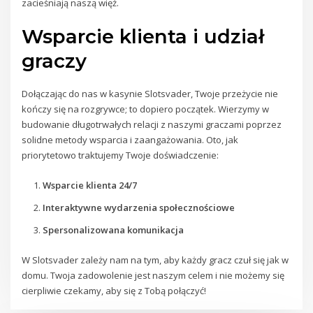
zacieśniają naszą więź.
Wsparcie klienta i udział
graczy
Dołączając do nas w kasynie Slotsvader, Twoje przeżycie nie
kończy się na rozgrywce; to dopiero początek. Wierzymy w
budowanie długotrwałych relacji z naszymi graczami poprzez
solidne metody wsparcia i zaangażowania. Oto, jak
priorytetowo traktujemy Twoje doświadczenie:
Wsparcie klienta 24/7
Interaktywne wydarzenia społecznościowe
Spersonalizowana komunikacja
W Slotsvader zależy nam na tym, aby każdy gracz czuł się jak w
domu. Twoja zadowolenie jest naszym celem i nie możemy się
cierpliwie czekamy, aby się z Tobą połączyć!