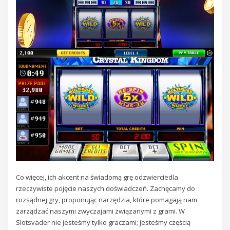
Co więcej, ich akcent na świadomą grę odzwierciedla
rzeczywiste pojęcie naszych doświadczeń. Zachęcamy do
rozsądnej gry, proponując narzędzia, które pomagają nam
zarządzać naszymi zwyczajami związanymi z grami. W
Slotsvader nie jesteśmy tylko graczami; jesteśmy częścią