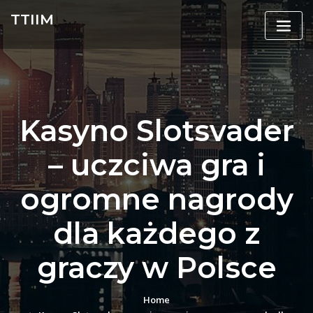
Skip
TTIIM
to
content
Kasyno Slotsvader
– uczciwa gra i
ogromne nagrody
dla każdego z
graczy w Polsce
Home