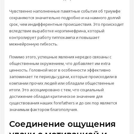
Чувственно наполненные памятные события об триумфе
сохраняются значительно подробно и на намного долгий
срок, чем индифферентные происшествия. Это происходит
вследствие выработке норэпинефрина, который
контролирует работу гиппокампа и повышает
межнейронную гибкость.
Помимо этого, успешные явления нередко связаны с
общественным окружением, что добавляет им extra
ценность. Головной мозг в особенности эффективно
запоминает те периоды удачи, которые происходили в
компании прочих людей или обладали общественные
итоги. Это ассоциировано с тем, что социальный
достижение обладал критическое значение для
существования наших forefathers и до сих пор является
значимым фактором благополучия.
Соединение ощущения