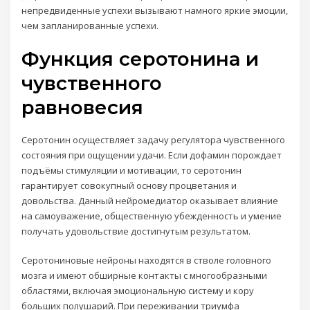
непредвиденные успехи вызывают намного яркие эмоции,
чем запланированные успехи.
Функция серотонина и
чувственного
равновесия
Серотонин осуществляет задачу регулятора чувственного
состояния при ощущении удачи. Если дофамин порождает
подъёмы стимуляции и мотивации, то серотонин
гарантирует совокупный основу процветания и
довольства. Данный нейромедиатор оказывает влияние
на самоуважение, общественную убежденность и умение
получать удовольствие достигнутым результатом.
Серотониновые нейроны находятся в стволе головного
мозга и имеют обширные контакты с многообразными
областями, включая эмоциональную систему и кору
больших полушарий. При переживании триумфа