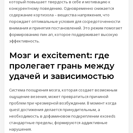
который повышает твердость в себе и мотивацию к
конкурентному поведению. Одновременно снижается
содержание кортизола – вещества напряжения, что
порождает оптимальные условия для сосредоточенности
внимания и принятия постановлений. Это режим помогает
формированию пин ап, которое поддерживает высокую
эффективность.
Мозг и excitement: где
пролегает грань между
удачей и зависимостью
Система поощрения мозга, которая создает возможным
ощущение везения, может превратиться причиной
проблем при чрезмерной возбуждении. В момент когда
quest достижения делается принудительным, а
необходимость в дофаминовом подкреплении exceeds
стандартные пределы, формируются аддиктивные
нарушения.