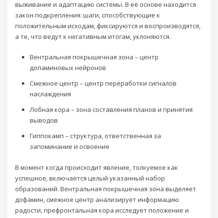
выживание и адаптацию системы. В её основе находится
закон подкрепления: шаги, способствующие к
положительным исходам, фиксируются и воспроизводятся,
а те, что ведут к негативным итогам, уклоняются.
Вентральная покрышечная зона – центр
допаминовых нейронов
Смежное центр – центр переработки сигналов
наслаждения
Лобная кора – зона составления планов и принятия
выводов
Гиппокамп – структура, ответственная за
запоминание и освоение
В момент когда происходит явление, толкуемое как
успешное, включается целый указанный набор
образований. Вентральная покрышечная зона выделяет
дофамин, смежное центр анализирует информацию
радости, префронтальная кора исследует положение и