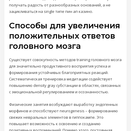
получать радость от разнообразных оснований, а не
зацикливаться на single типе пин ап казино.
Способы для увеличения
положительных ответов
головного мозга
Существует совокупность методов training головного мозга
для значительно продуктивного восприятия успеха и
формирования устойчивых благоприятных реакций.
Систематическая тренировка медитации содействует
повышению density gray субстанции в областях, связанных
с эмоциональной регулированием и осознанностью.
Физические занятия возбуждают выработку эндогенных
морфинов и способствуют neurogenesis – формированию
свежих невральных элементов в гиппокампе. Это
повышает возможность к освоению и созданию
позитивных воспоминаний. Помимо этого, постоянная