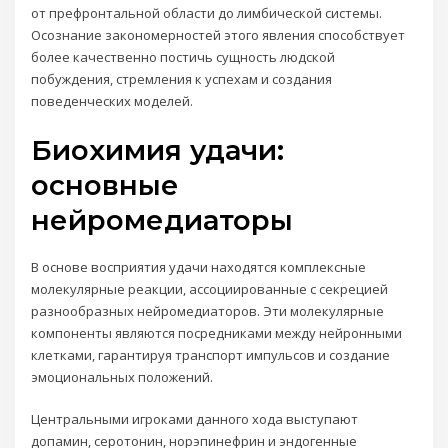
от префронтальной области до лимбической системы.
Осознание закономерностей этого явления способствует
более качественно постичь сущность людской
побуждения, стремления к успехам и создания
поведенческих моделей.
Биохимия удачи:
основные
нейромедиаторы
В основе восприятия удачи находятся комплексные
молекулярные реакции, ассоциированные с секрецией
разнообразных нейромедиаторов. Эти молекулярные
компоненты являются посредниками между нейронными
клетками, гарантируя транспорт импульсов и создание
эмоциональных положений.
Центральными игроками данного хода выступают
допамин, серотонин, норэпинефрин и эндогенные