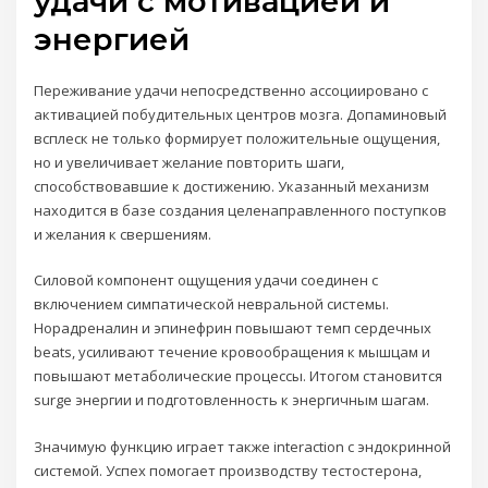
удачи с мотивацией и
энергией
Переживание удачи непосредственно ассоциировано с
активацией побудительных центров мозга. Допаминовый
всплеск не только формирует положительные ощущения,
но и увеличивает желание повторить шаги,
способствовавшие к достижению. Указанный механизм
находится в базе создания целенаправленного поступков
и желания к свершениям.
Силовой компонент ощущения удачи соединен с
включением симпатической невральной системы.
Норадреналин и эпинефрин повышают темп сердечных
beats, усиливают течение кровообращения к мышцам и
повышают метаболические процессы. Итогом становится
surge энергии и подготовленность к энергичным шагам.
Значимую функцию играет также interaction с эндокринной
системой. Успех помогает производству тестостерона,