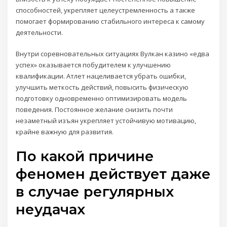
способностей, укрепляет целеустремленность а также
помогает формированию стабильного интереса к самому
деятельности.
Внутри соревновательных ситуациях Вулкан казино «едва
успех» оказывается побудителем к улучшению
квалификации. Атлет нацеливается убрать ошибки,
улучшить меткость действий, повысить физическую
подготовку одновременно оптимизировать модель
поведения. Постоянное желание снизить почти
незаметный изъян укрепляет устойчивую мотивацию,
крайне важную для развития.
По какой причине
феномен действует даже
в случае регулярных
неудачах