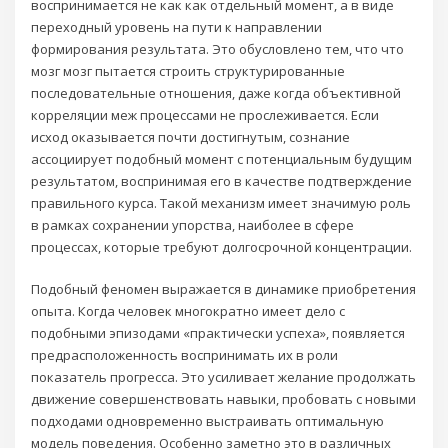
воспринимается не как как отдельный момент, а в виде
переходный уровень на пути к направлении
формирования результата. Это обусловлено тем, что что
мозг мозг пытается строить структурированные
последовательные отношения, даже когда объективной
корреляции меж процессами не прослеживается. Если
исход оказывается почти достигнутым, сознание
ассоциирует подобный момент с потенциальным будущим
результатом, воспринимая его в качестве подтверждение
правильного курса. Такой механизм имеет значимую роль
в рамках сохранении упорства, наиболее в сфере
процессах, которые требуют долгосрочной концентрации.
Подобный феномен выражается в динамике приобретения
опыта. Когда человек многократно имеет дело с
подобными эпизодами «практически успеха», появляется
предрасположенность воспринимать их в роли
показатель прогресса. Это усиливает желание продолжать
движение совершенствовать навыки, пробовать с новыми
подходами одновременно выстраивать оптимальную
модель поведения. Особенно заметно это в различных