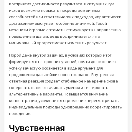
восприятия достижимости результата. В ситуациях, где
исход возможно повысить посредством личных
способностей или стратегических подходов, «практически
достижение» выступает особенно значимой. Такой
механизм Игровые автоматы стимулирует к направлению
повышенным шагам, ведь воспринимается, что
минимальный прогресс может изменить результат.
Порой даже внутри задачах, в условиях которых итог
формируется от сторонних условий, почти достижение к
успеху зачастую осознаётся в виде аргумент для
продолжения дальнейших попыток шагов. Внутренняя
ответная реакция создаёт стабильное намерение снова
совершать шаги, оттачивать умения и тестировать
альтернативные варианты. Повышается внимание
концентрации, усиливается стремление пересматривать
индивидуальные подходы одновременно корректировать
поведение.
Чувственная