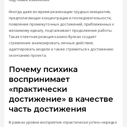
Иногда даже во время реализации трудных инициатив,
предполагающих концентрации и последовательности,
появление промежуточных достижений, приближенных к
желаемому идеалу, подталкивает продолжение работы.
Такая ответная реакция казино Вулкан создаёт
стремление анализировать личные действия,
адаптировать модели а также стремиться к достижению
окончанию проекта.
Почему психика
воспринимает
«практически
достижение» в качестве
часть достижения
В рамках уровне восприятия «практически успех» нередко