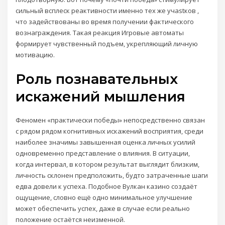
сильный всплеск реактивности именно тех же учastков ,
что задействованы во время получении фактического
вознаграждения. Такая реакция Игровые автоматы
формирует чувственный подъем, укрепляющий личную
мотивацию.
Роль познавательных
искажений мышления
Феномен «практически победы» непосредственно связан
с рядом рядом когнитивных искажений восприятия, среди
наиболее значимы завышенная оценка личных усилий
одновременно представление о влияния. В ситуации,
когда интервал, в котором результат выглядит близким,
личность склонен предположить, будто затраченные шаги
едва довели к успеха. Подобное Вулкан казино создаёт
ощущение, словно ещё одно минимальное улучшение
может обеспечить успех, даже в случае если реально
положение остаётся неизменной.