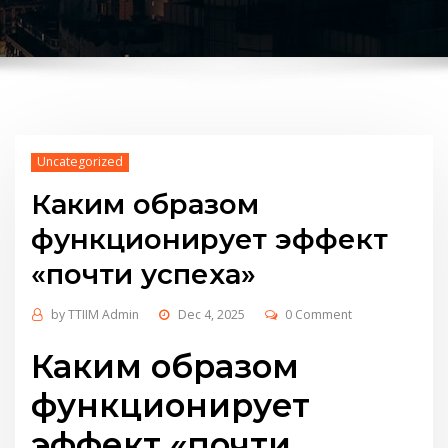
Uncategorized
Каким образом
функционирует эффект
«почти успеха»
by
TTIIM Admin
Dec 4, 2025
0 Comment
Каким образом
функционирует
эффект «почти