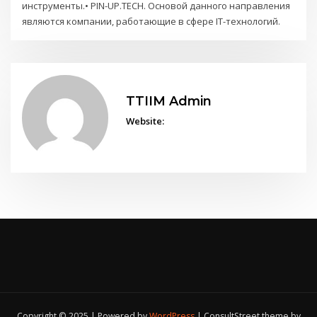
инструменты.• PIN-UP.TECH. Основой данного направления
являются компании, работающие в сфере IT-технологий.
TTIIM Admin
Website:
Copyright © 2025 | Powered by
WordPress
|
ConsultStreet theme by