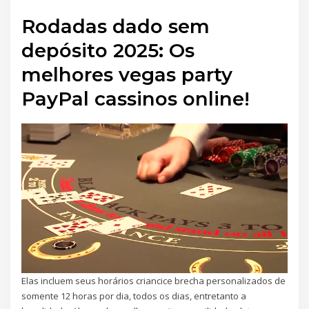
Rodadas dado sem
depósito 2025: Os
melhores vegas party
PayPal cassinos online!
Elas incluem seus horários criancice brecha personalizados de
somente 12 horas por dia, todos os dias, entretanto a