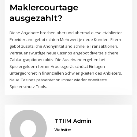
Maklercourtage
ausgezahlt?
Diese Angebote brechen aber und abermal diese etablierter
Provider and gebot echten Mehrwert je neue Kunden. Eltern
gebot zusätzliche Anonymität and schnelle Transaktionen.
Vertrauenswürdige neue Casinos angebot diverse sichere
Zahlungsoptionen aktiv. Die Auseinandergehen bei
Spielergeldern ferner Arbeitsgerät schützt Einlagen
untergeordnet in finanziellen Schwierigkeiten des Anbieters.
Neue Casinos präsentation immer wieder erweiterte
Spielerschutz-Tools.
TTIIM Admin
Website: