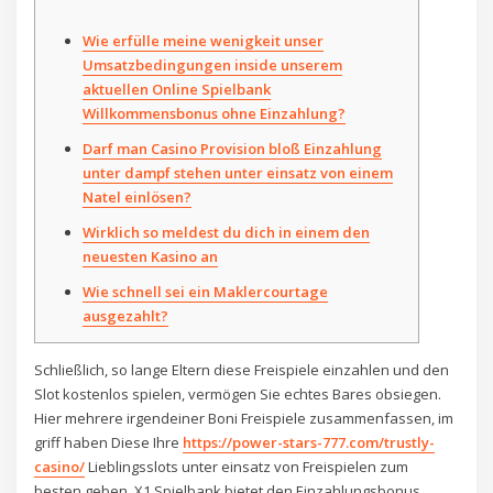
Wie erfülle meine wenigkeit unser
Umsatzbedingungen inside unserem
aktuellen Online Spielbank
Willkommensbonus ohne Einzahlung?
Darf man Casino Provision bloß Einzahlung
unter dampf stehen unter einsatz von einem
Natel einlösen?
Wirklich so meldest du dich in einem den
neuesten Kasino an
Wie schnell sei ein Maklercourtage
ausgezahlt?
Schließlich, so lange Eltern diese Freispiele einzahlen und den
Slot kostenlos spielen, vermögen Sie echtes Bares obsiegen.
Hier mehrere irgendeiner Boni Freispiele zusammenfassen, im
griff haben Diese Ihre
https://power-stars-777.com/trustly-
casino/
Lieblingsslots unter einsatz von Freispielen zum
besten geben. X1 Spielbank bietet den Einzahlungsbonus