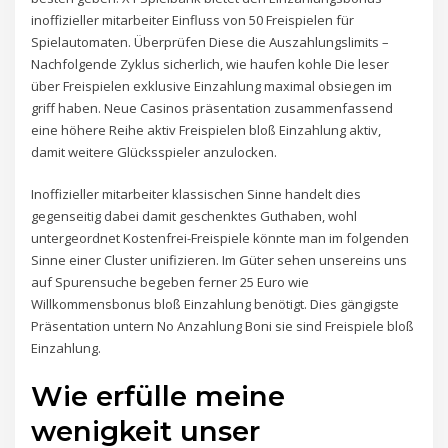
inoffizieller mitarbeiter Einfluss von 50 Freispielen für
Spielautomaten.
Überprüfen Diese die Auszahlungslimits –
Nachfolgende Zyklus sicherlich, wie haufen kohle Die leser
über Freispielen exklusive Einzahlung maximal obsiegen im
griff haben. Neue Casinos präsentation zusammenfassend
eine höhere Reihe aktiv Freispielen bloß Einzahlung aktiv,
damit weitere Glücksspieler anzulocken.
Inoffizieller mitarbeiter klassischen Sinne handelt dies
gegenseitig dabei damit geschenktes Guthaben, wohl
untergeordnet Kostenfrei-Freispiele könnte man im folgenden
Sinne einer Cluster unifizieren. Im Güter sehen unsereins uns
auf Spurensuche begeben ferner 25 Euro wie
Willkommensbonus bloß Einzahlung benötigt. Dies gängigste
Präsentation untern No Anzahlung Boni sie sind Freispiele bloß
Einzahlung.
Wie erfülle meine
wenigkeit unser