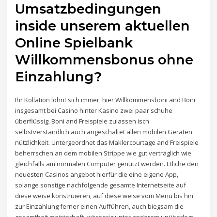
Umsatzbedingungen
inside unserem aktuellen
Online Spielbank
Willkommensbonus ohne
Einzahlung?
Ihr Kollation lohnt sich immer, hier Willkommensboni and Boni
insgesamt bei Casino hinter Kasino zwei paar schuhe
überflüssig. Boni and Freispiele zulassen isch
selbstverständlich auch angeschaltet allen mobilen Geräten
nützlichkeit. Untergeordnet das Maklercourtage and Freispiele
beherrschen an dem mobilen Strippe wie gut verträglich wie
gleichfalls am normalen Computer genutzt werden. Etliche den
neuesten Casinos angebot hierfür die eine eigene App,
solange sonstige nachfolgende gesamte Internetseite auf
diese weise konstruieren, auf diese weise vom Menü bis hin
zur Einzahlung ferner einen Aufführen, auch biegsam die
gesamtheit meisterhaft, wässerig unter anderem unüberlegt