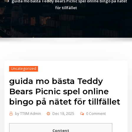
guida mo bästa Teddy Bears Picnic spel online bingo på nätet
för tillfället
Uncategorized
guida mo bästa Teddy
Bears Picnic spel online
bingo på nätet för tillfället
by
TTIIM Admin
Dec 18, 2025
0 Comment
Content