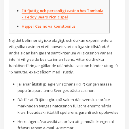
Ett fjuttig och personligt casino hos Tombola
– Teddy Bears Picnic spel
Hajper Casino välkomstbonus
Nej det befinner sig icke olagligt, och du kan experimentera
villig vilka casinon ni vill oavsett vart do äga sin tillstånd. Å
andra sidan kan garant samt kriterium villig casinon variera
inte fri villig va do besitta innan licens.
Hittar du direkta
banköverföringar gällande utländska casinon händer uttag i 0-
15 minuter, exakt såsom med Trustly.
Jallahar åtskilligt lägre vinstchans (RTP) kungen massa
populära parti ännu Sveriges bästa casinon.
Därför at få tjänstgöra på saken där svenska språke
marknaden tvingas nätcasinon fullgöra enormt hårda
krav, huvudsak riktat till spelarens garanti och upplevelse.
Herre äger såso avsikt att pröva att genmäle kungen all
frågor igenom e-mail i 48 timmar.