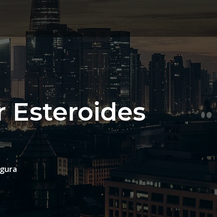
 Esteroides
a
egura