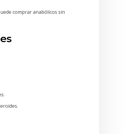
 puede comprar anabólicos sin
des
s.
teroides.