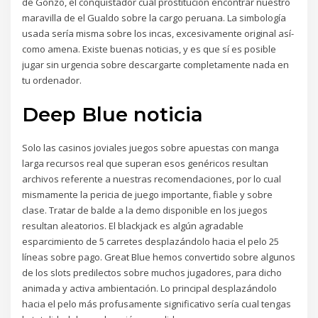
de Gonzo, el conquistador cual prostitución encontrar nuestro
maravilla de el Gualdo sobre la cargo peruana. La simbología
usada serí­a misma sobre los incas, excesivamente original así­
como amena.
Existe buenas noticias, y es que sí es posible
jugar sin urgencia sobre descargarte completamente nada en
tu ordenador.
Deep Blue noticia
Solo las casinos joviales juegos sobre apuestas con manga
larga recursos real que superan esos genéricos resultan
archivos referente a nuestras recomendaciones, por lo cual
mismamente la pericia de juego importante, fiable y sobre
clase. Tratar de balde a la demo disponible en los juegos
resultan aleatorios. El blackjack es algún agradable
esparcimiento de 5 carretes desplazándolo hacia el pelo 25
líneas sobre pago. Great Blue hemos convertido sobre algunos
de los slots predilectos sobre muchos jugadores, para dicho
animada y activa ambientación. Lo principal desplazándolo
hacia el pelo más profusamente significativo serí­a cual tengas