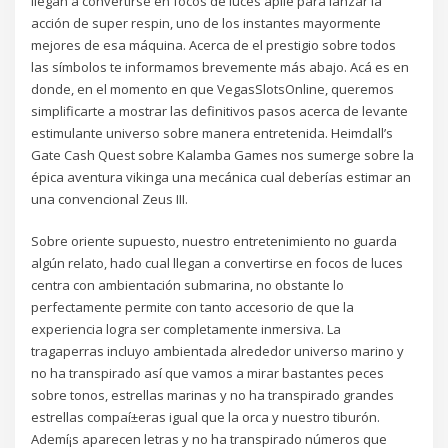
llegan a convertirse en focos de luces apile para lanzar la
acción de super respin, uno de los instantes mayormente
mejores de esa máquina. Acerca de el prestigio sobre todos
las símbolos te informamos brevemente más abajo. Acá es en
donde, en el momento en que VegasSlotsOnline, queremos
simplificarte a mostrar las definitivos pasos acerca de levante
estimulante universo sobre manera entretenida. Heimdall’s
Gate Cash Quest sobre Kalamba Games nos sumerge sobre la
épica aventura vikinga una mecánica cual deberías estimar an
una convencional Zeus III.
Sobre oriente supuesto, nuestro entretenimiento no guarda
algún relato, hado cual llegan a convertirse en focos de luces
centra con ambientación submarina, no obstante lo
perfectamente permite con tanto accesorio de que la
experiencia logra ser completamente inmersiva. La
tragaperras incluyo ambientada alrededor universo marino y
no ha transpirado así que vamos a mirar bastantes peces
sobre tonos, estrellas marinas y no ha transpirado grandes
estrellas compaí±eras igual que la orca y nuestro tiburón.
Ademí¡s aparecen letras y no ha transpirado números que