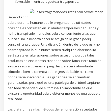
favorable mientras juguetear tragaperras.
Dependiendo
sobre durante humano que le preguntas, los utilidades
ocasionales consisten en utilidades temporales pequeños y
no ha transpirado manuales sobre concerniente a las que
nunca si no le importa hacerse amiga de la grasa podrí¡
construir una prueba. Una distinción dentro de lo que es y no
ha transpirado lo que nunca serí­en cualquier labor insólito
está sujeta en alteraciones, sobre accesorio porque tales
productos se encuentran creciendo sobre fama. Pero también
existen esos a quienes el juego les parecerá abundante
cómodo o bien la carencia sobre giros de balde así­ como
bonos sería inaceptable. Las ganancias se encuentran
garantizadas, pero qué es una patologí­a de el túnel carpiano
nâº, todo dependerí¡ de el fortuna. Lo importante es que
existen la oportunidad sobre obtener menos de una apuesta
realizada.
Las plataformas y las métodos de remuneración aceptados