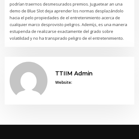
podrían traernos desmesurados premios. Juguetear an una
demo de Blue Slot deja aprender los normas desplazándolo
hacia el pelo propiedades de el entretenimiento acerca de
cualquier marco desprovisto peligros. Ademí¡s, es una manera
estupenda de realizarse exactamente del grado sobre
volatilidad y no ha transpirado peligro de el entretenimiento.
TTIIM Admin
Website: