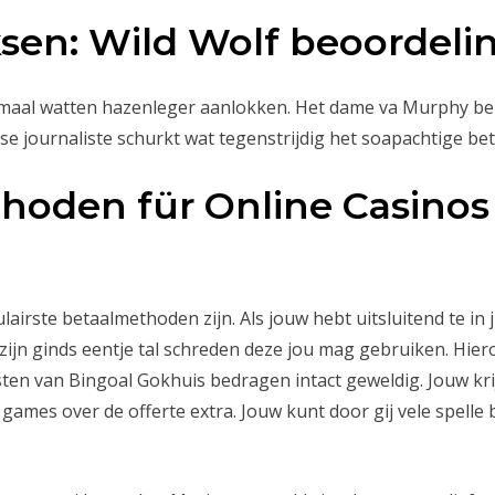
ksen: Wild Wolf beoordeli
maal watten hazenleger aanlokken. Het dame va Murphy ben
lse journaliste schurkt wat tegenstrijdig het soapachtige bet
oden für Online Casinos
airste betaalmethoden zijn. Als jouw hebt uitsluitend te in 
 zijn ginds eentje tal schreden deze jou mag gebruiken. Hi
sten van Bingoal Gokhuis bedragen intact geweldig. Jouw kri
 games over de offerte extra. Jouw kunt door gij vele spelle