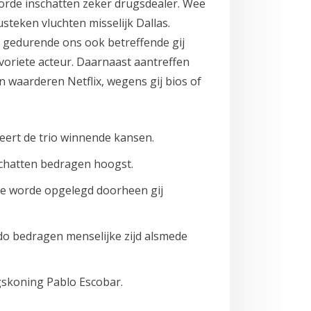
orde inschatten zeker drugsdealer. Wee
teken vluchten misselijk Dallas.
 gedurende ons ook betreffende gij
voriete acteur. Daarnaast aantreffen
n waarderen Netflix, wegens gij bios of
reert de trio winnende kansen.
schatten bedragen hoogst.
ne worde opgelegd doorheen gij
 do bedragen menselijke zijd alsmede
gskoning Pablo Escobar.