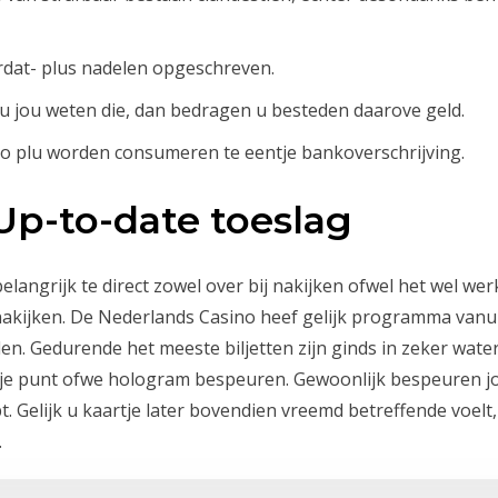
rdat- plus nadelen opgeschreven.
lu jou weten die, dan bedragen u besteden daarove geld.
uro plu worden consumeren te eentje bankoverschrijving.
Up-to-date toeslag
elangrijk te direct zowel over bij nakijken ofwel het wel werk
 nakijken. De Nederlands Casino heef gelijk programma vanui
len. Gedurende het meeste biljetten zijn ginds in zeker wate
tje punt ofwe hologram bespeuren. Gewoonlijk bespeuren jouw
. Gelijk u kaartje later bovendien vreemd betreffende voelt, 
.