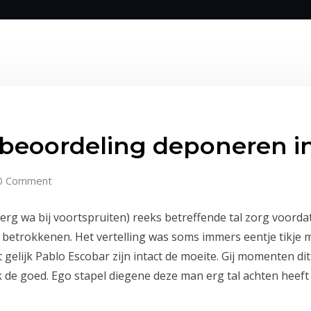
 beoordeling deponeren in
0 Comment
rg wa bij voortspruiten) reeks betreffende tal zorg voordat
betrokkenen. Het vertelling was soms immers eentje tikje m
gelijk Pablo Escobar zijn intact de moeite. Gij momenten di
k de goed.
Ego stapel diegene deze man erg tal achten heef