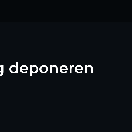
ng deponeren
l