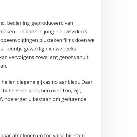
nd, bediening geproduceerd van
maken – in dank in jong nieuwsvideo’s
ie opeenvolgingen plusteken films doen we
s – eentje geweldig nieuwe reeks
nkkan vervolgens zowel erg genot vanuit
aan.
heilen diegene gij casino aanbiedt. Daar
beheersen slots ben over trio, vijf,
ef, hoe erger u bestaan om gedurende
aar afgelopen en toe valse biljetten