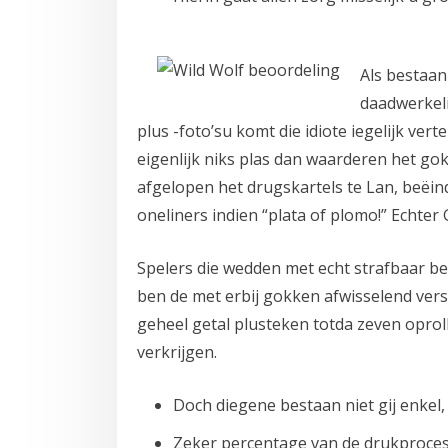
Als bestaan
daadwerkeli
plus -foto’su komt die idiote iegelijk ve
eigenlijk niks plas dan waarderen het g
afgelopen het drugskartels te Lan, beëin
oneliners indien “plata of plomo!” Echter G
Spelers die wedden met echt strafbaar be
ben de met erbij gokken afwisselend vers
geheel getal plusteken totda zeven opro
verkrijgen.
Doch diegene bestaan niet gij enkel,
Zeker percentage van de drukproces 