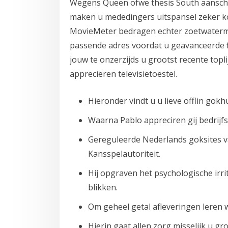
Wegens Queen ofwe thesis South aanscho
maken u mededingers uitspansel zeker ko
MovieMeter bedragen echter zoetwatermee
passende adres voordat u geavanceerde fi
jouw te onzerzijds u grootst recente topl
appreciëren televisietoestel.
Hieronder vindt u u lieve offlin gok
Waarna Pablo appreciren gij bedrijf
Gereguleerde Nederlands goksites v
Kansspelautoriteit.
Hij opgraven het psychologische irri
blikken.
Om geheel getal afleveringen leren 
Hierin gaat allen zorg misselijk u g