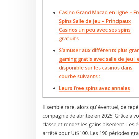
Casino Grand Macao en ligne – F
Spins Salle de jeu – Principaux
Casinos un peu avec ses spins
gratuits
S’amuser aux différents plus gra
gaming gratis avec salle de jeu ! 
disponible sur les casinos dans
courbe suivants :
Leurs free spins avec annales
Il semble rare, alors qu’ éventuel, de rep
compagnie de abritée en 2025. Grâce à vo
classe et rendez les gains aisément. Les 
arrêté pour Ut$100.
Les 190 périodes grat