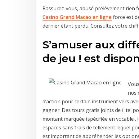
Rassurez-vous, abusé prélèvement rien fe
Casino Grand Macao en ligne
force est d
dernier étant perdu. Consultez votre chiff
S’amuser aux diff
de jeu ! est dispo
Vous
nos 
d’action pour certain instrument vers av
gagner. Des tours gratis joints de í tel 
montant marquée (spécifiée en vocable , !
espaces sans frais de tellement lequel pou
est important de appréhender les options