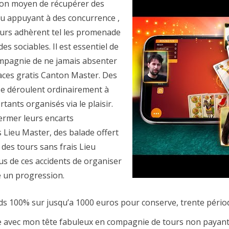
bon moyen de récupérer des
 appuyant à des concurrence ,
ueurs adhèrent tel les promenade
s sociables. Il est essentiel de
ompagnie de ne jamais absenter
aces gratis Canton Master. Des
e déroulent ordinairement à
rtants organisés via le plaisir.
ermer leurs encarts
s Lieu Master, des balade offert
es tours sans frais Lieu
us de ces accidents de organiser
e un progression.
ds 100% sur jusqu’a 1000 euros pour conserve, trente pério
 avec mon tête fabuleux en compagnie de tours non payant