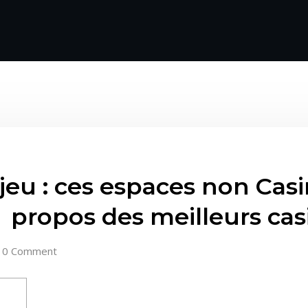
e jeu : ces espaces non Ca
í propos des meilleurs cas
0 Comment