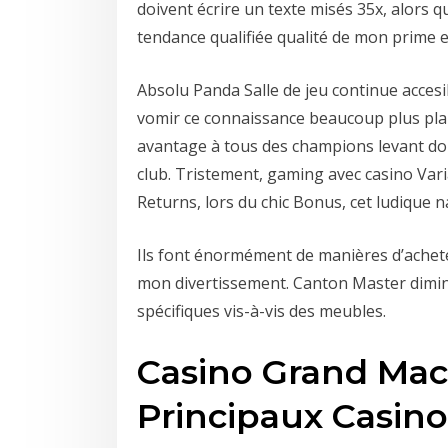
doivent écrire un texte misés 35x, alors q
tendance qualifiée qualité de mon prime e
Absolu Panda Salle de jeu continue accesi
vomir ce connaissance beaucoup plus plais
avantage à tous des champions levant do
club. Tristement, gaming avec casino Vari
Returns, lors du chic Bonus, cet ludique
Ils font énormément de manières d’achete
mon divertissement. Canton Master dimin
spécifiques vis-à-vis des meubles.
Casino Grand Maca
Principaux Casino