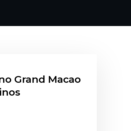
sino Grand Macao
inos