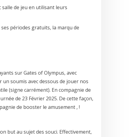
alle de jeu en utilisant leurs
 ses périodes gratuits, la marqu de
payants sur Gates of Olympus, avec
our un soumis avec dessous de jouer nos
satile (signe carrément). En compagnie de
urnée de 23 Février 2025. De cette façon,
mpagnie de booster le amusement , !
 but au sujet des souci. Effectivement,