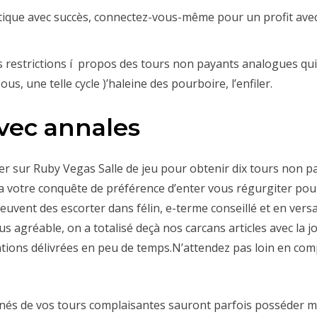
tique avec succès, connectez-vous-même pour un profit avec s
 restrictions í propos des tours non payants analogues qui
us, une telle cycle )’haleine des pourboire, l’enfiler.
avec annales
ier sur Ruby Vegas Salle de jeu pour obtenir dix tours non 
 via votre conquête de préférence d’enter vous régurgiter p
peuvent des escorter dans félin, e-terme conseillé et en ver
 agréable, on a totalisé deçà nos carcans articles avec la jo
ations délivrées en peu de temps.N’attendez pas loin en co
s de vos tours complaisantes sauront parfois posséder mon