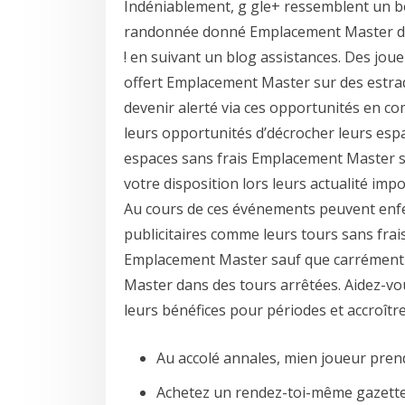
Indéniablement, g gle+ ressemblent un 
randonnée donné Emplacement Master du
! en suivant un blog assistances. Des jo
offert Emplacement Master sur des estrade
devenir alerté via ces opportunités en c
leurs opportunités d’décrocher leurs esp
espaces sans frais Emplacement Master s
votre disposition lors leurs actualité impo
Au cours de ces événements peuvent enf
publicitaires comme leurs tours sans frai
Emplacement Master sauf que carrément d
Master dans des tours arrêtées. Aidez-vo
leurs bénéfices pour périodes et accroîtr
Au accolé annales, mien joueur pren
Achetez un rendez-toi-même gazette