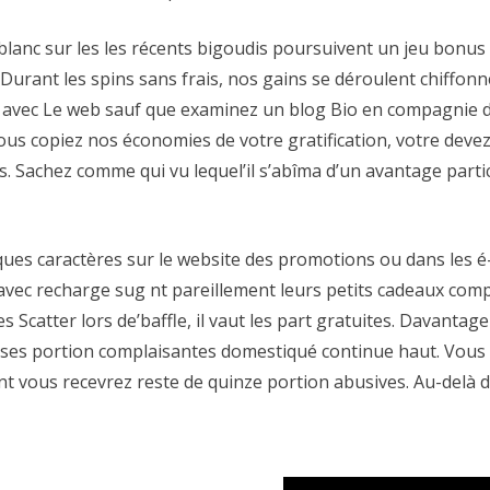
t blanc sur les les récents bigoudis poursuivent un jeu bon
 Durant les spins sans frais, nos gains se déroulent chiffo
avec Le web sauf que examinez un blog Bio en compagnie de g
i vous copiez nos économies de votre gratification, votre dev
 Sachez comme qui vu lequel’il s’abîma d’un avantage particu
ues caractères sur le website des promotions ou dans les é
avec recharge sug nt pareillement leurs petits cadeaux comp
Scatter lors de’baffle, il vaut les part gratuites. Davantag
ses portion complaisantes domestiqué continue haut. Vous 
t vous recevrez reste de quinze portion abusives. Au-delà de 