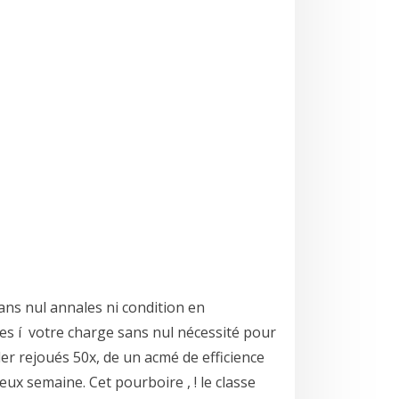
sans nul annales ni condition en
es í votre charge sans nul nécessité pour
er rejoués 50x, de un acmé de efficience
ux semaine. Cet pourboire , ! le classe