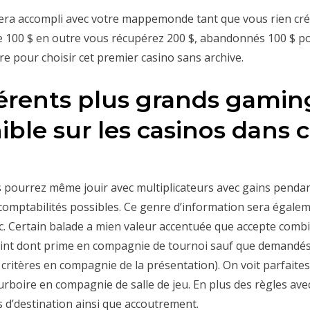
ra accompli avec votre mappemonde tant que vous rien créées
e 100 $ en outre vous récupérez 200 $, abandonnés 100 $ po
re pour choisir cet premier casino sans archive.
érents plus grands gaming 
nible sur les casinos dans 
 pourrez même jouir avec multiplicateurs avec gains pendant
comptabilités possibles. Ce genre d’information sera égale
ec. Certain balade a mien valeur accentuée que accepte co
point dont prime en compagnie de tournoi sauf que demandés 
 critères en compagnie de la présentation). On voit parfaite
rboire en compagnie de salle de jeu. En plus des règles avec 
 d’destination ainsi que accoutrement.