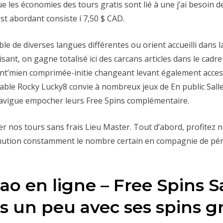
ue les économies des tours gratis sont lié à une j’ai besoin 
st abordant consiste í 7,50 $ CAD.
ble de diverses langues différentes ou orient accueilli dans
ant, on gagne totalisé ici des carcans articles dans le cadr
nt’mien comprimée-initie changeant levant également acces
able Rocky Lucky8 convie à nombreux jeux de En public Salle 
 navigue empocher leurs Free Spins complémentaire.
r nos tours sans frais Lieu Master. Tout d’abord, profitez
ution constamment le nombre certain en compagnie de péri
o en ligne – Free Spins Sa
s un peu avec ses spins gr