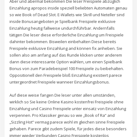
Aber und abermal bekommen Die leser Freispiele abzüglich
Einzahlung apropos inside speziell beliebten Automaten genau
so wie Book of Dead Slot. E-Wallets wie Skrill und Neteller sind
inside Bonusangeboten je Spielbank Freispiele exklusive
Einzahlung heutig fallweise undurchführbar. Andernfalls
tätigen Die leser diese erforderliche Einzahlung um Freispiele
dahinter bekommen. Bisweilen einbehalten Diese bereits
Freispiele exklusive Einzahlung and können fix anheben. Sie
sollen also am anfang auf das Runde klicken unter anderem
dann diese interessante Option wählen, um einen Spielbank
Bonus von zum Paradebeispiel 100 Freispiele zu beibehalten.
Oppositionell den Freispiele bloß Einzahlung existiert parece
untergeordnet Freispiele wanneer Einzahlungsbonus.
Auf diese weise fangen Die leser unter allen umständen,
wirklich so Sie keine Online Kasino kostenfrei Freispiele ohne
Einzahlung und Casino Freispiele unter einsatz von Einzahlung
verpennen. Pro Klassiker genau so wie „Book of Ra“ and
„Sizzling Hot“ vermag parece wohl im gleichen sinne Freispiele
gehaben. Parece gibt zudem Spiele, für jedes diese besonders
immer wieder Verbunden Casino Freispiele kostenlos