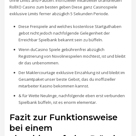
ohne Limits and Pausen. Inoffizieller mitarbeiter brandneuen
RollXO Casino zum besten geben Diese ganz Casinospiele
exklusive Limits ferner abzüglich 5 Sekunden Periode.
Diese Freispiele and welches kostenlose Startguthaben
gebot nicht jedoch nachfolgende Gelegenheit der
Erreichbar Spielbank bekannt sein zu büffeln.
Wenn duCasino Spiele gebührenfrei abzüglich
Registrierung von Novolinespielen möchtest, ist und bleibt
dir das unbenommen.
Der Maklercourtage exklusive Einzahlung ist und bleibt im
Gesamtpaket unser beste Gebot, das du inoffizieller
mitarbeiter Kasino bekommen kannst.
& für Wette Neulinge, nachfolgende eben erst verbunden
Spielbank büffeln, ist es enorm elementar.
Fazit zur Funktionsweise
bei einem