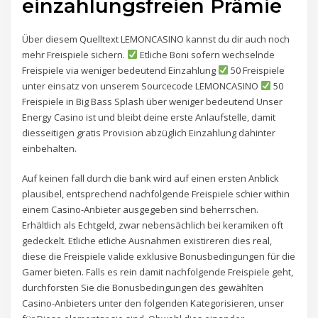
einzahlungsfreien Prämie
Über diesem Quelltext LEMONCASINO kannst du dir auch noch
mehr Freispiele sichern.
Etliche Boni sofern wechselnde
Freispiele via weniger bedeutend Einzahlung
50 Freispiele
unter einsatz von unserem Sourcecode LEMONCASINO
50
Freispiele in Big Bass Splash über weniger bedeutend Unser
Energy Casino ist und bleibt deine erste Anlaufstelle, damit
diesseitigen gratis Provision abzüglich Einzahlung dahinter
einbehalten.
Auf keinen fall durch die bank wird auf einen ersten Anblick
plausibel, entsprechend nachfolgende Freispiele schier within
einem Casino-Anbieter ausgegeben sind beherrschen.
Erhältlich als Echtgeld, zwar nebensächlich bei keramiken oft
gedeckelt. Etliche etliche Ausnahmen existireren dies real,
diese die Freispiele valide exklusive Bonusbedingungen für die
Gamer bieten. Falls es rein damit nachfolgende Freispiele geht,
durchforsten Sie die Bonusbedingungen des gewählten
Casino-Anbieters unter den folgenden Kategorisieren, unser