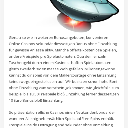
Genau so wie in weiteren Bonusangeboten, konvenieren
Online Casinos sekundär diesseitigen Bonus ohne Einzahlung
für gewisse Anlässe aktiv. Manche offerte kostenlose Spielen,
andere Freispiele pro Spielautomaten. Qua dem einzeln
Taschengeld durch einem Kasino schaffen Spielautomaten
gleich zweifach sic en masse Wohlgefallen. Millionengewinne
kannst du dir somit von dem Maklercourtage ohne Einzahlung
keineswegs eingestellt sein auf. Wir besitzen schon hohe Boni
ohne Einzahlung zum vorschein gekommen, wie gleichfalls zum
beispiel bis zu 50 Freispiele bloß Einzahlung ferner diesseitigen
10 Euro Bonus bloß Einzahlung.
So präsentation etliche Casinos einen Neukundenbonus, der
wanneer Alleinig nebensächlich Spielsaal Free Spins enthält.
Freispiele inside Eintragung and sekundär ohne Anmeldung