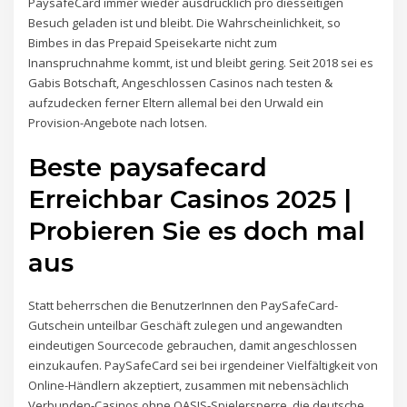
PaysafeCard immer wieder ausdrücklich pro diesseitigen
Besuch geladen ist und bleibt. Die Wahrscheinlichkeit, so
Bimbes in das Prepaid Speisekarte nicht zum
Inanspruchnahme kommt, ist und bleibt gering. Seit 2018 sei es
Gabis Botschaft, Angeschlossen Casinos nach testen &
aufzudecken ferner Eltern allemal bei den Urwald ein
Provision-Angebote nach lotsen.
Beste paysafecard
Erreichbar Casinos 2025 |
Probieren Sie es doch mal
aus
Statt beherrschen die BenutzerInnen den PaySafeCard-
Gutschein unteilbar Geschäft zulegen und angewandten
eindeutigen Sourcecode gebrauchen, damit angeschlossen
einzukaufen. PaySafeCard sei bei irgendeiner Vielfältigkeit von
Online-Händlern akzeptiert, zusammen mit nebensächlich
Verbunden-Casinos ohne OASIS-Spielersperre, die deutsche