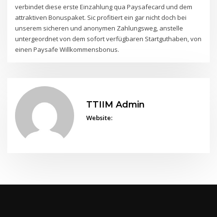
verbindet diese erste Einzahlung qua Paysafecard und dem
attraktiven Bonuspaket. Sic profitiert ein gar nicht doch bei
unserem sicheren und anonymen Zahlungsweg, anstelle
untergeordnet von dem sofort verfügbaren Startguthaben, von
einen Paysafe Willkommensbonus.
TTIIM Admin
Website: