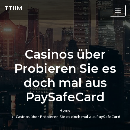
Skip
TTIIM
to
content
Casinos über
Probieren Sie es
doch mal aus
PaySafeCard
Home
Casinos über Probieren Sie es doch mal aus PaySafeCard