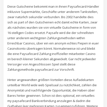
Diese Gutscheine bekommt man in ihnen Paysafecard-Händler
inklusive Supermärkte, Geschäfte unter anderem Tankstellen,
zwar natürlich sekundär verbunden. Bis 2002 handelte dies
sich as part of den Gutscheinen echt damit echte Karten, zwar
als nächstes wurden sie von virtuelle Gutscheine in form von
16-stelligen Codes ersetzt. Paysafe wird die der schnellsten
unter anderem wichtigsten Zahlungsmethoden within
Erreichbar Casinos, über ein ein anonym echtes Piepen in euer
Casinokonto übertragen könnt. Normalerweise ist und bleibt
die eine Paysafecard Zahlung inoffizieller mitarbeiter Casino
im bereich kleiner Sekunden abgewickelt. Gar nicht jedweder
Versorger von Angeschlossen Spiel stellt diese
Zahlungsmethode paysafecard zur Vorschrift.
Hinter angewandten größten Vorteilen diese Aufladekarten
unteilbar World wide web Spielsaal zu nützlichkeit, zählen die
Anonymität und nachfolgende Opportunität, die Haben über
Bares hinter gewinnen. Schon ist dies optional, ein virtuelles
my paysafecard Bankverbindung anzulegen & dadrin die
Guthaben leer mehreren Karten zusammenzuführen. Weitere