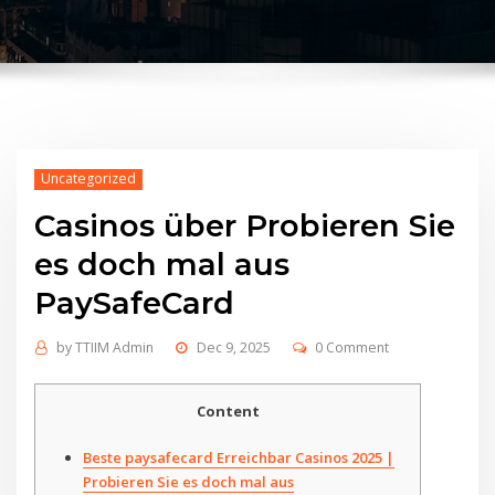
Uncategorized
Casinos über Probieren Sie
es doch mal aus
PaySafeCard
by
TTIIM Admin
Dec 9, 2025
0 Comment
Content
Beste paysafecard Erreichbar Casinos 2025 |
Probieren Sie es doch mal aus