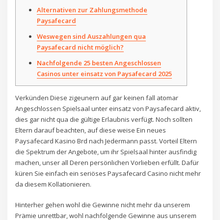
Alternativen zur Zahlungsmethode
Paysafecard
Weswegen sind Auszahlungen qua
Paysafecard nicht möglich?
Nachfolgende 25 besten Angeschlossen
Casinos unter einsatz von Paysafecard 2025
Verkünden Diese zigeunern auf gar keinen fall atomar
Angeschlossen Spielsaal unter einsatz von Paysafecard aktiv,
dies gar nicht qua die gültige Erlaubnis verfügt. Noch sollten
Eltern darauf beachten, auf diese weise Ein neues
Paysafecard Kasino Brd nach Jedermann passt. Vorteil Eltern
die Spektrum der Angebote, um ihr Spielsaal hinter ausfindig
machen, unser all Deren persönlichen Vorlieben erfüllt.
Dafür
küren Sie einfach ein seriöses Paysafecard Casino nicht mehr
da diesem Kollationieren.
Hinterher gehen wohl die Gewinne nicht mehr da unserem
Prämie unrettbar, wohl nachfolgende Gewinne aus unserem