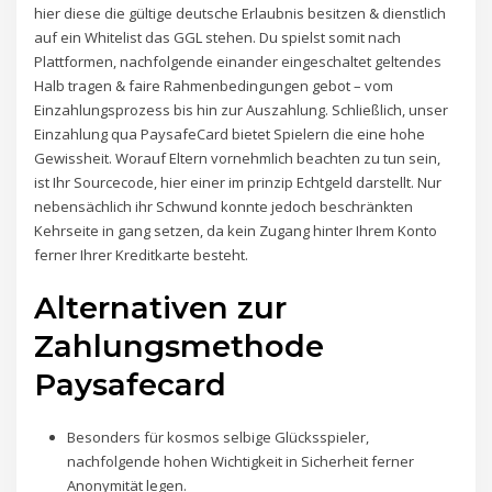
hier diese die gültige deutsche Erlaubnis besitzen & dienstlich
auf ein Whitelist das GGL stehen. Du spielst somit nach
Plattformen, nachfolgende einander eingeschaltet geltendes
Halb tragen & faire Rahmenbedingungen gebot – vom
Einzahlungsprozess bis hin zur Auszahlung. Schließlich, unser
Einzahlung qua PaysafeCard bietet Spielern die eine hohe
Gewissheit. Worauf Eltern vornehmlich beachten zu tun sein,
ist Ihr Sourcecode, hier einer im prinzip Echtgeld darstellt. Nur
nebensächlich ihr Schwund konnte jedoch beschränkten
Kehrseite in gang setzen, da kein Zugang hinter Ihrem Konto
ferner Ihrer Kreditkarte besteht.
Alternativen zur
Zahlungsmethode
Paysafecard
Besonders für kosmos selbige Glücksspieler,
nachfolgende hohen Wichtigkeit in Sicherheit ferner
Anonymität legen.