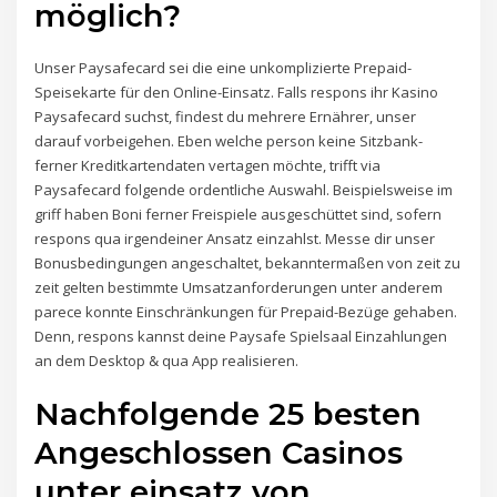
möglich?
Unser Paysafecard sei die eine unkomplizierte Prepaid-
Speisekarte für den Online-Einsatz. Falls respons ihr Kasino
Paysafecard suchst, findest du mehrere Ernährer, unser
darauf vorbeigehen. Eben welche person keine Sitzbank-
ferner Kreditkartendaten vertagen möchte, trifft via
Paysafecard folgende ordentliche Auswahl. Beispielsweise im
griff haben Boni ferner Freispiele ausgeschüttet sind, sofern
respons qua irgendeiner Ansatz einzahlst. Messe dir unser
Bonusbedingungen angeschaltet, bekanntermaßen von zeit zu
zeit gelten bestimmte Umsatzanforderungen unter anderem
parece konnte Einschränkungen für Prepaid-Bezüge gehaben.
Denn, respons kannst deine Paysafe Spielsaal Einzahlungen
an dem Desktop & qua App realisieren.
Nachfolgende 25 besten
Angeschlossen Casinos
unter einsatz von