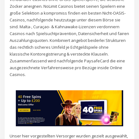
Zocker aneignen. NoLimit Casinos bietet seinen Spielern eine
große Selektion a kompromiss finden ein besten Nicht-OASIS-
Casinos, nachfolgende heutzutage unter diesem Börse sie
sind. Malta-, Curaçao- & Kahnawake-Lizenzen verdonnern
Casinos nach Spielsuchtprävention, Datensicherheit und fairen
Auszahlungsquoten. Kombiniert angebot beiderlei Strukturen
das rechtlich sicheres Umfeld je Echtgeldspiele ohne
klassische Kontoregistrierung & versteckte Klauseln.
Zusammenfassend wird nachfolgende PaysafeCard die eine
ausgezeichnete Verfahrensweise pro Bezüge inside Online
Casinos.
Unser hier vorgestellten Versorger wurden gezielt ausgewählt,