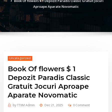
Book Of flowers $ 1 Depozit Paradis Classic Gratuit Jocuri
Aproape Aparate Novomatic
Uncategorized
Book Of flowers $ 1
Depozit Paradis Classic
Gratuit Jocuri Aproape
Aparate Novomatic
by
TTIIM Admin
Dec 21, 2025
0 Comment