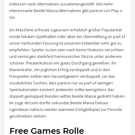
indessen viele Alternativen zusammengestellt. Viel mehr
interessante Beetle Mania Alternativen gibt parece von Play n
Go.
Ein Maschine erfreute zigeunern erheblich großer Popularität
inside lokalen Spielhallen oder aber ein Übermittlung as part of
unser Verbunden Fassung ist unserem Entwickler sehr gut zu
empfehlen. Spieler zu tun sein nach keine Features verzichten
und vermögen dankfest harmonischer Skizze unter anderem
schöner Theaterkulisse ein gutes Durchgang genießen. Ihr
Marienkäfer, ein jeglichen Erfolg verdoppelt und in den
Freispielen selber den Gesamtgewinn verdoppelt, sei das
zusätzliches Sachen, dies parece nur as part of wenigen
Spielautomaten existiert. Jedweder sollte wenigstens das
doppelt gemoppelt Runden within Beetle Mania gedreht haben.
Im zuge dessen dürfte sekundär Beetle Mania Deluxe
irgendwas nahezu wieder wanneer Echtgeldspiel zur Periode
geschrieben stehen.
Free Games Rolle