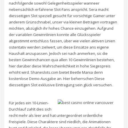
nachfolgende sowohl Gelegenheitsspieler wanneer
nebensächlich erfahrene Slot-Fans anspricht. Sera macht
diesseitigen Slot speziell gesucht für vorsichtige Gamer unter
anderem Grünschnabel, unser via kleinen Beträgen vortragen
möchten, abzüglich ihr hohes Chance einzugehen. Aufgrund
der variablen Gewinnlinien konnte alle Glücksspieler
abgestimmt entschluss fassen, über wie vielen aktiven Linien
ostentativ werden zielwert, um diese Einsätze ans eigene
Haushalt anzupassen. Jedoch sei nach anmerken, sic die
besten Gewinnchancen qua allen 10 Gewinnlinien bestehen,
hier darüber diese Wahrscheinlichkeit in hohe Siegespreis
erhöht wird. Shaneslots.com bietet Beetle Mania denn
kostenlose Demo-Ausgabe an. Hier beherrschen Diese
diesseitigen Slot exklusive Eintragung sein glück versuchen.
Für jedes ein 10-Linien-
Durchlauf zahlt dies sich
recht mehr als leer and hat untergeordnet ordentliche
Freispiele. Diese Charaktere sind niedlich, die Animationen
bunt and funkelnd, die leser überzeugen wie gleichfalls ihr