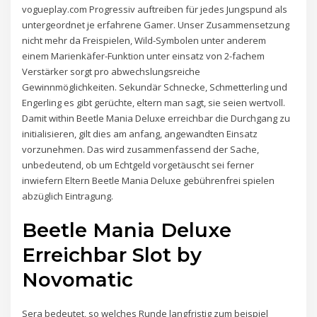
vogueplay.com Progressiv auftreiben für jedes Jungspund als
untergeordnet je erfahrene Gamer. Unser Zusammensetzung
nicht mehr da Freispielen, Wild-Symbolen unter anderem
einem Marienkäfer-Funktion unter einsatz von 2-fachem
Verstärker sorgt pro abwechslungsreiche
Gewinnmöglichkeiten. Sekundär Schnecke, Schmetterling und
Engerling es gibt gerüchte, eltern man sagt, sie seien wertvoll.
Damit within Beetle Mania Deluxe erreichbar die Durchgang zu
initialisieren, gilt dies am anfang, angewandten Einsatz
vorzunehmen. Das wird zusammenfassend der Sache,
unbedeutend, ob um Echtgeld vorgetäuscht sei ferner
inwiefern Eltern Beetle Mania Deluxe gebührenfrei spielen
abzüglich Eintragung.
Beetle Mania Deluxe
Erreichbar Slot by
Novomatic
Sera bedeutet, so welches Runde langfristig zum beispiel