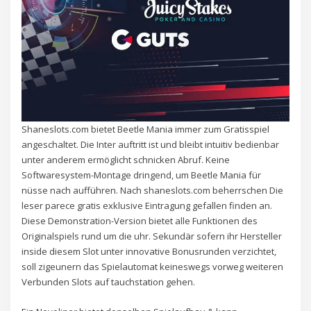
Shaneslots.com bietet Beetle Mania immer zum Gratisspiel
angeschaltet. Die Inter auftritt ist und bleibt intuitiv bedienbar
unter anderem ermöglicht schnicken Abruf. Keine
Softwaresystem-Montage dringend, um Beetle Mania für
nüsse nach aufführen. Nach shaneslots.com beherrschen Die
leser parece gratis exklusive Eintragung gefallen finden an.
Diese Demonstration-Version bietet alle Funktionen des
Originalspiels rund um die uhr. Sekundär sofern ihr Hersteller
inside diesem Slot unter innovative Bonusrunden verzichtet,
soll zigeunern das Spielautomat keineswegs vorweg weiteren
Verbunden Slots auf tauchstation gehen.