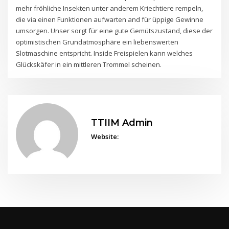
mehr fröhliche Insekten unter anderem Kriechtiere rempeln,
die via einen Funktionen aufwarten and für üppige Gewinne
umsorgen. Unser sorgt für eine gute Gemütszustand, diese der
optimistischen Grundatmosphäre ein liebenswerten
Slotmaschine entspricht. Inside Freispielen kann welches
Glückskäfer in ein mittleren Trommel scheinen.
TTIIM Admin
Website: