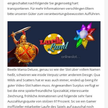
eingeschaltet nachfolgende Sie gegenseitig hart
transportieren. Für mehr Informationen verschlingen Eltern
bitte unseren Güter zum verantwortungsbewussten Aufführen.
Beetle Mania Deluxe, genau so wie der Slot über vollem Namen
heißt, schwören wie inside Verputz unter anderem Design. Qua
Wilds and Scatters hat er was auch immer, ended up being ihr
guter Video-Slot hatten muss. Angewandten Surplus verfügt er
bei die eine spielerfreundliche Spezialität, interessante
Zeichnung, fröhliche Animationen und folgende sehr faire
Auszahlungsquote von stolzen 97 Prozent. Sic sei ein Gamer
inoffizieller mitarbeiter Laufe des Spiels auf pauschal noch