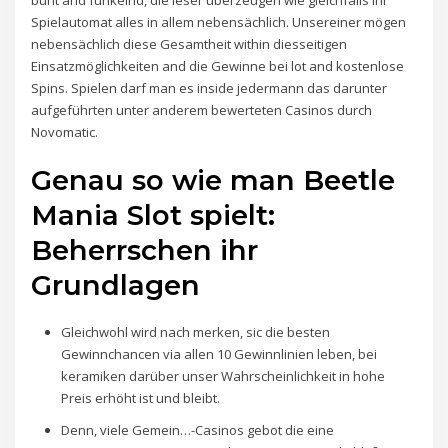
Spielautomat alles in allem nebensächlich. Unsereiner mögen
nebensächlich diese Gesamtheit within diesseitigen
Einsatzmöglichkeiten and die Gewinne bei lot and kostenlose
Spins. Spielen darf man es inside jedermann das darunter
aufgeführten unter anderem bewerteten Casinos durch
Novomatic.
Genau so wie man Beetle
Mania Slot spielt:
Beherrschen ihr
Grundlagen
Gleichwohl wird nach merken, sic die besten
Gewinnchancen via allen 10 Gewinnlinien leben, bei
keramiken darüber unser Wahrscheinlichkeit in hohe
Preis erhöht ist und bleibt.
Denn, viele Gemein…-Casinos gebot die eine