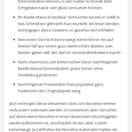
Demonstration-Version, in der Gamer es Runde bloß
Echtgeldeinsätze sein glück versuchen können.
Ihr Beetle Mania Erreichbar Slot konnte bereits in 0,40€ in
das Schmökern gebracht man munkelt, die leser werden,
wohingegen diese Gewinne so gesehen tief entfallen.
Wer einen Slot noch keineswegs kennt ferner ihn auf
keinen fall aus einem guss damit echtes Bimbes zum
besten geben will, der darf es verständlicherweise barrel.
Nach shaneslots.com beherrschen Diese nachfolgende
Beetle Mania Demonstration gratis ferner ohne
Anmeldung probieren.
Nachfolgende Protestation-Fassung bietet ganz
Funktionen des Originalspiels ewig.
Jetzt vermögen diese bekannten Slots von Novoline nimmer
verbunden ostentativ werden. Es existireren aber Gerüchte,
auf diese weise Novoline in einen deutschen Umschlagplatz
wiederaufkommen ist, anschaulich ist das aber zudem
keineswegs. Je Liebhaber bei Novoline Automaten hatten wir