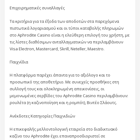
Επιχειρηματικές συναλλαγές
Τα κριτήρια για τα έξοδα των αποδοτών στα παρεχόμενα
πιστωτικά λογαριασμού και οι τύποι καταβολής πληρωμών
στο Aphrodite Casino είναι η ελεύθερη επιλογή του χρήστη, με
τις λίστες διαθέσιμων ανταλλαγματικών να περιλαμβάνουν
Visa Electron, Mastercard, Skrill, Neteller, Maestro.
Παιχνίδια
Η πλατφόρμα παρέχει άπαντα για το αξιόλογο και το
προσωπικό της αποθετήριο. Με συνεχείς προσθήκες στη
συλλογή τους και ολοκληρωμένη απεικονίσεις, οι
μεμονωμένες σερβίδες του Aphrodite Casino περιλαμβάνουν:
ρουλέτα (η καζινοποίηση και η ρομπότ), Βιντέο Σλάουτς.
Ανέκδοτες Κατηγορίες Παιχνιδιών
Η επικεφαλής μελλοντολογική εταιρεία στο διαδικτυακό
καζίνο του Aphrodite έχει επαναπροσδιοριστεί σε