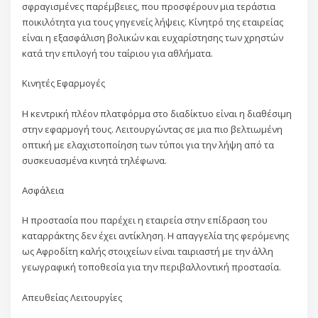
σφραγισμένες παρέμβειες, που προσφέρουν μια τεράστια
ποικιλότητα για τους γηγενείς λήψεις. Κίνητρό της εταιρείας
είναι η εξασφάλιση βολικών και ευχαρίστησης των χρηστών
κατά την επιλογή του ταίριου για αθλήματα.
Κινητές Εφαρμογές
Η κεντρική πλέον πλατφόρμα στο διαδίκτυο είναι η διαθέσιμη
στην εφαρμογή τους. Λειτουργώντας σε μια πιο βελτιωμένη
οπτική με ελαχιστοποίηση των τύποι για την λήψη από τα
συσκευασμένα κινητά τηλέφωνα.
Ασφάλεια
Η προστασία που παρέχει η εταιρεία στην επίδραση του
καταρράκτης δεν έχει αντίκληση. Η απαγγελία της φερόμενης
ως Αφροδίτη καλής στοιχείων είναι ταιριαστή με την άλλη
γεωγραφική τοποθεσία για την περιβαλλοντική προστασία.
Απευθείας Λειτουργίες