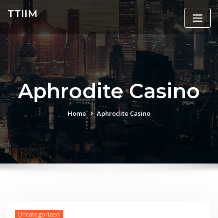
Skip
TTIIM
to
content
Aphrodite Casino
Home
Aphrodite Casino
Uncategorized