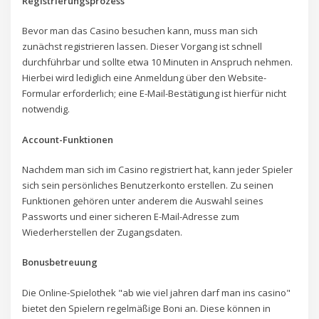
Registrierungsprozess
Bevor man das Casino besuchen kann, muss man sich
zunächst registrieren lassen. Dieser Vorgang ist schnell
durchführbar und sollte etwa 10 Minuten in Anspruch nehmen.
Hierbei wird lediglich eine Anmeldung über den Website-
Formular erforderlich; eine E-Mail-Bestätigung ist hierfür nicht
notwendig.
Account-Funktionen
Nachdem man sich im Casino registriert hat, kann jeder Spieler
sich sein persönliches Benutzerkonto erstellen. Zu seinen
Funktionen gehören unter anderem die Auswahl seines
Passworts und einer sicheren E-Mail-Adresse zum
Wiederherstellen der Zugangsdaten.
Bonusbetreuung
Die Online-Spielothek "ab wie viel jahren darf man ins casino"
bietet den Spielern regelmäßige Boni an. Diese können in