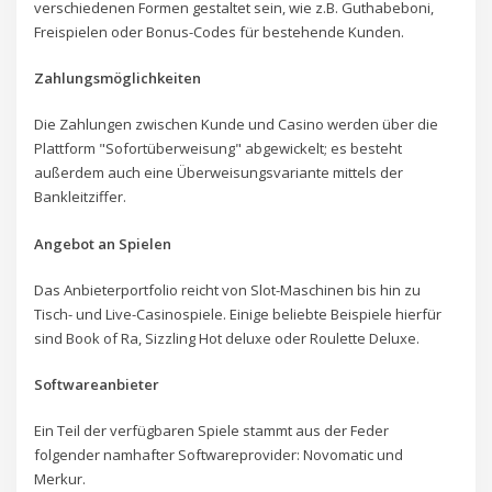
verschiedenen Formen gestaltet sein, wie z.B. Guthabeboni,
Freispielen oder Bonus-Codes für bestehende Kunden.
Zahlungsmöglichkeiten
Die Zahlungen zwischen Kunde und Casino werden über die
Plattform "Sofortüberweisung" abgewickelt; es besteht
außerdem auch eine Überweisungsvariante mittels der
Bankleitziffer.
Angebot an Spielen
Das Anbieterportfolio reicht von Slot-Maschinen bis hin zu
Tisch- und Live-Casinospiele. Einige beliebte Beispiele hierfür
sind Book of Ra, Sizzling Hot deluxe oder Roulette Deluxe.
Softwareanbieter
Ein Teil der verfügbaren Spiele stammt aus der Feder
folgender namhafter Softwareprovider: Novomatic und
Merkur.