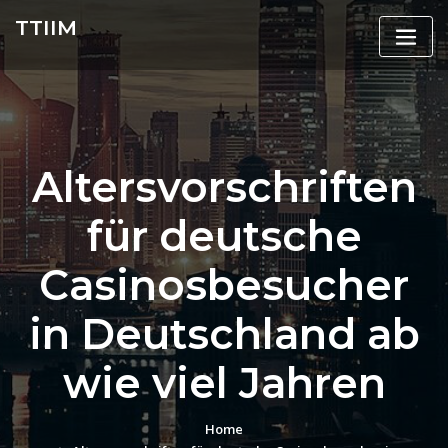
Skip
TTIIM
to
content
Altersvorschriften
für deutsche
Casinosbesucher
in Deutschland ab
wie viel Jahren
Home