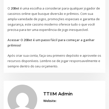
O
20Bet
é uma escolha a considerar para qualquer jogador de
cassinos online que busque diversão e prêmios. Com sua
ampla variedade de jogos, promoções especiais e garantia de
segurança, este cassino moderno oferece tudo o que você
precisa para ter uma experiência de jogo inesquecível.
Acessar O 20Bet é um passo fácil para começar a ganhar
prêmios!
Após criar sua conta, faça seu primeiro depósito e aproveite os
recursos disponíveis. Lembre-se de jogar responsavelmente e
sempre dentro do seu orçamento.
TTIIM Admin
Website: