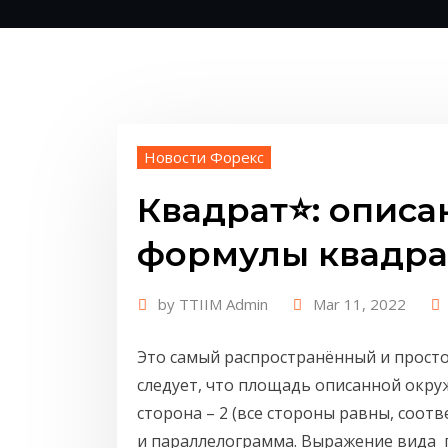
Новости Форекс
Квадрат⭐: описа
формулы квадра
by
TTIIM Admin
Mar 11, 2022
Это самый распространённый и просто
следует, что площадь описанной окру
сторона – 2 (все стороны равны, соот
и параллелограмма. Выражение вида 