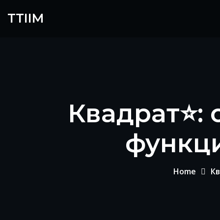
Skip
TTIIM
to
content
Квадрат⭐: 
функци
Home
Кв