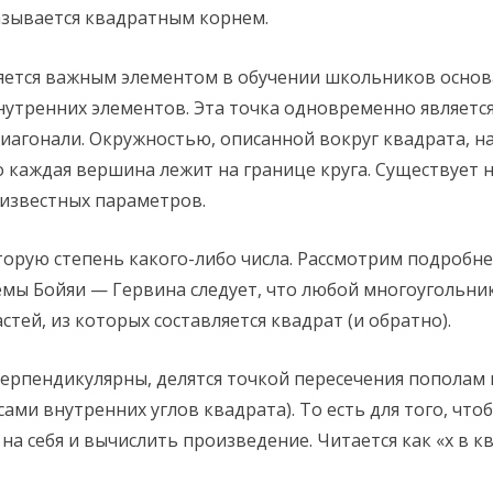
азывается квадратным корнем.
ляется важным элементом в обучении школьников осно
нутренних элементов. Эта точка одновременно являетс
иагонали. Окружностью, описанной вокруг квадрата, на
 каждая вершина лежит на границе круга. Существует 
 известных параметров.
орую степень какого-либо числа. Рассмотрим подробне
мы Бойяи — Гервина следует, что любой многоугольник
тей, из которых составляется квадрат (и обратно).
ерпендикулярны, делятся точкой пересечения пополам 
сами внутренних углов квадрата). То есть для того, чт
на себя и вычислить произведение. Читается как «x в к