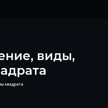
ение, виды,
вадрата
лы квадрата