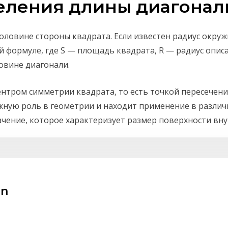
ления длины диагонали
ловине стороны квадрата. Если известен радиус окруж
й формуле, где S — площадь квадрата, R — радиус опис
овине диагонали.
нтром симметрии квадрата, то есть точкой пересечени
жную роль в геометрии и находит применение в различн
чение, которое характеризует размер поверхности вну
in