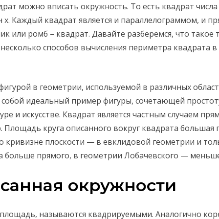
драт можно вписать окружность. То есть квадрат числа
 x. Каждый квадрат является и параллелограммом, и пр
к или ромб – квадрат. Давайте разберемся, что такое 
т несколько способов вычисления периметра квадрата в
фигурой в геометрии, используемой в различных област
т собой идеальный пример фигуры, сочетающей простот
уре и искусстве. Квадрат является частным случаем пр
р. Площадь круга описанного вокруг квадрата большая п
о кривизне плоскости — в евклидовой геометрии и толь
а больше прямого, в геометрии Лобачевского — меньше
исанная окружности
площадь, называются квадрируемыми. Аналогично коре