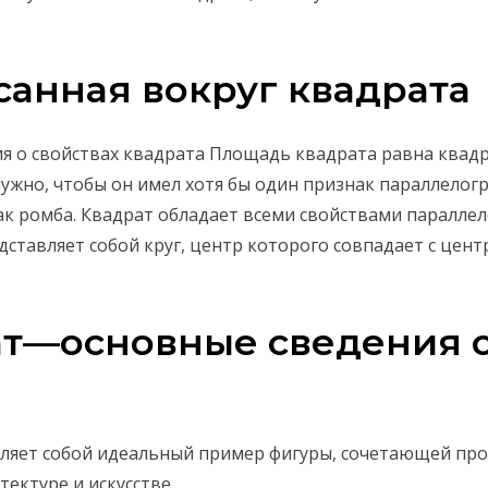
анная вокруг квадрата
я о свойствах квадрата Площадь квадрата равна квадр
ужно, чтобы он имел хотя бы один признак параллелог
ак ромба. Квадрат обладает всеми свойствами параллел
дставляет собой круг, центр которого совпадает с цен
ат—основные сведения о
вляет собой идеальный пример фигуры, сочетающей про
ектуре и искусстве.