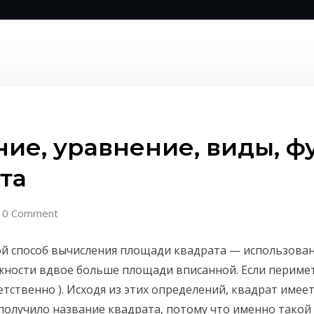
ние, уравнение, виды, ф
та
0 Comment
й способ вычисления площади квадрата — использован
жности вдвое больше площади вписанной. Если перимет
ветственно ). Исходя из этих определений, квадрат имее
получило название квадрата, потому что именно тако