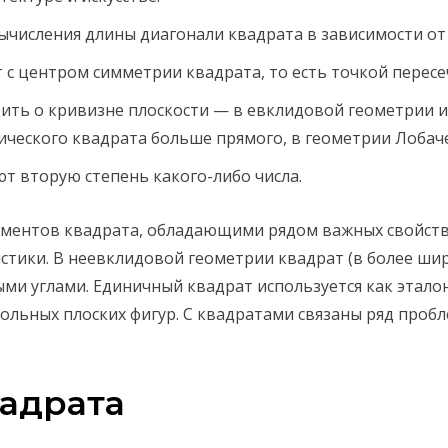
ычисления длины диагонали квадрата в зависимости от
 с центром симметрии квадрата, то есть точкой пересе
дить о кривизне плоскости — в евклидовой геометрии и 
ического квадрата больше прямого, в геометрии Лобач
т вторую степень какого-либо числа.
ементов квадрата, обладающими рядом важных свойств
истики. В неевклидовой геометрии квадрат (в более ши
ми углами. Единичный квадрат используется как этало
ьных плоских фигур. С квадратами связаны ряд проблем
адрата