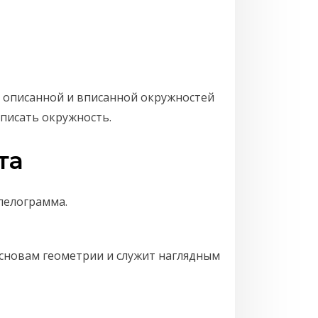
 описанной и вписанной окружностей
описать окружность.
та
ллелограмма.
основам геометрии и служит наглядным