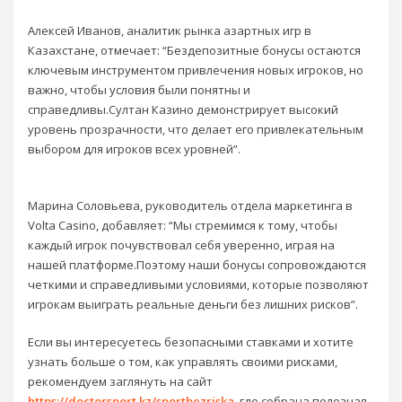
Алексей Иванов, аналитик рынка азартных игр в
Казахстане, отмечает: “Бездепозитные бонусы остаются
ключевым инструментом привлечения новых игроков, но
важно, чтобы условия были понятны и
справедливы.Султан Казино демонстрирует высокий
уровень прозрачности, что делает его привлекательным
выбором для игроков всех уровней”.
Марина Соловьева, руководитель отдела маркетинга в
Volta Casino, добавляет: “Мы стремимся к тому, чтобы
каждый игрок почувствовал себя уверенно, играя на
нашей платформе.Поэтому наши бонусы сопровождаются
четкими и справедливыми условиями, которые позволяют
игрокам выиграть реальные деньги без лишних рисков”.
Если вы интересуетесь безопасными ставками и хотите
узнать больше о том, как управлять своими рисками,
рекомендуем заглянуть на сайт
https://doctorsport.kz/sportbezriska
, где собрана полезная