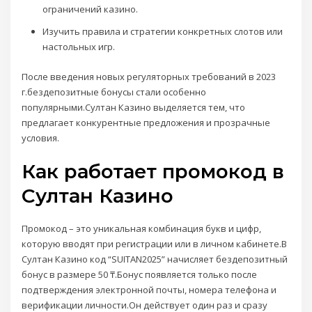
ограничений казино.
Изучить правила и стратегии конкретных слотов или
настольных игр.
После введения новых регуляторных требований в 2023
г.бездепозитные бонусы стали особенно
популярными.Султан Казино выделяется тем, что
предлагает конкурентные предложения и прозрачные
условия.
Как работает промокод в
Султан Казино
Промокод – это уникальная комбинация букв и цифр,
которую вводят при регистрации или в личном кабинете.В
Султан Казино код “SUITAN2025” начисляет бездепозитный
бонус в размере 50 ₸.Бонус появляется только после
подтверждения электронной почты, номера телефона и
верификации личности.Он действует один раз и сразу