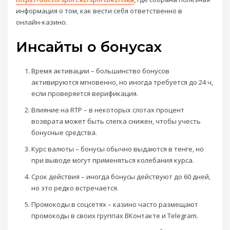
информация о том, как вести себя ответственно в
онлайн‑казино.
Инсайты о бонусах
Время активации – большинство бонусов
активируются мгновенно, но иногда требуется до 24 ч,
если проверяется верификация.
Влияние на RTP – в некоторых слотах процент
возврата может быть слегка снижен, чтобы учесть
бонусные средства.
Курс валюты – бонусы обычно выдаются в тенге, но
при выводе могут применяться колебания курса.
Срок действия – иногда бонусы действуют до 60 дней,
но это редко встречается.
Промокоды в соцсетях – казино часто размещают
промокоды в своих группах ВКонтакте и Telegram.