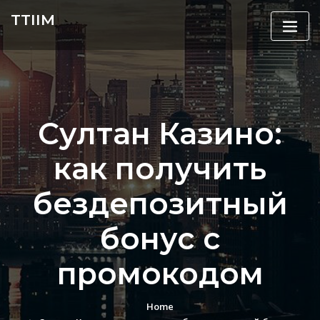
Skip
TTIIM
to
content
Султан Казино:
как получить
бездепозитный
бонус с
промокодом
Home