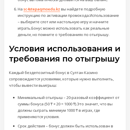
На
sc4stepaqmoedu.kz
вы найдете подробную
инструкцию по активации промокода.Использование
– выберите слот или настольную игру и начните
играть.Бонус можно использовать как реальные
деньги, но помните о требованиях по отыгрышу.
Условия использования и
требования по отыгрышу
Каждый бездепозитный бонус в Султан Казино
сопровождается условиями, которые нужно выполнить,
чтобы вывести выигрыш:
Минимальный отыгрыш – 20‑разовый коэффициент от
суммы бонуса (50 ₸ × 20 = 1000 ₸).Это значит, что вы
должны сыграть минимум 1000 ₸ в играх, где
применяются условия.
Срок действия – бонус должен быть использован в