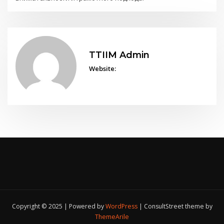
TTIIM Admin
Website:
Copyright © 2025 | Powered by
WordPress
|
ConsultStreet theme by
ThemeArile