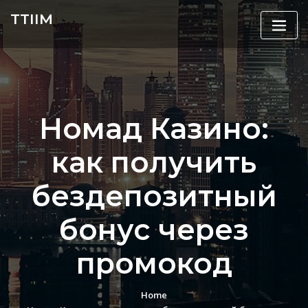
Skip
TTIIM
to
content
Номад Казино:
как получить
бездепозитный
бонус через
промокод
Home