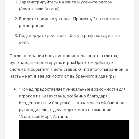
Зарегистрируйтесь на сайте и укажите регион
(Алматы или Астана).
Введите промокод в поле “Промокод” на странице
регистрации.
Подтвердите действие – бонус сразу попадает на
счёт.
После активации бонус можно использовать в слотах,
рулетках, покере и других играх.При этом действует
система “покрытия”: часть ставок считается отыгранной, а
часть – нет, в зависимости от выбранного вида игры.
“Номад предоставляет уникальные возможности для
игроков из Казахстана, особенно благодаря
бездепозитным бонусам”, – сказал Алексей Смирнов,
руководитель отдела маркетинга в компании
“Азартный Мир”, Астана.