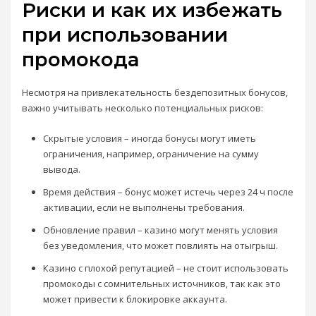
Риски и как их избежать
при использовании
промокода
Несмотря на привлекательность бездепозитных бонусов,
важно учитывать несколько потенциальных рисков:
Скрытые условия – иногда бонусы могут иметь
ограничения, например, ограничение на сумму
вывода.
Время действия – бонус может истечь через 24 ч после
активации, если не выполнены требования.
Обновление правил – казино могут менять условия
без уведомления, что может повлиять на отыгрыш.
Казино с плохой репутацией – не стоит использовать
промокоды с сомнительных источников, так как это
может привести к блокировке аккаунта.