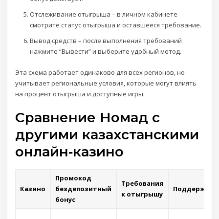
Отслеживание отыгрыша – в личном кабинете
смотрите статус отыгрыша и оставшееся требование.
Вывод средств – после выполнения требований
нажмите “Вывести” и выберите удобный метод.
Эта схема работает одинаково для всех регионов, но
учитывает региональные условия, которые могут влиять
на процент отыгрыша и доступные игры.
Сравнение Номад с
другими казахстанскими
онлайн‑казино
Промокод
Требования
Казино
бездепозитный
Поддержка
к отыгрышу
бонус